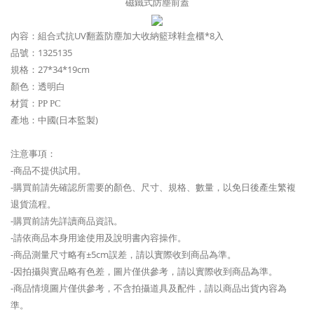
磁鐵式防塵前蓋
內容：
組合式抗UV翻蓋防塵加大收納籃球鞋盒櫃*8入
品號：
1325135
規格：27*34*19cm
顏色：透明白
材質：
PP PC
產地：中國(日本監製)
注意事項：
-商品不提供試用。
-購買前請先確認所需要的顏色、尺寸、規格、數量，以免日後產生繁複
退貨流程。
-購買前請先詳讀商品資訊。
-請依商品本身用途使用及說明書內容操作。
-商品測量尺寸略有±5cm誤差，請以實際收到商品為準。
-因拍攝與實品略有色差，圖片僅供參考，請以實際收到商品為準。
-商品情境圖片僅供參考，不含拍攝道具及配件，請以商品出貨內容為
準。