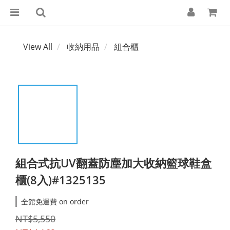
View All
收納用品
組合櫃
組合式抗UV翻蓋防塵加大收納籃球鞋盒
櫃(8入)#1325135
全館免運費 on order
NT$5,550