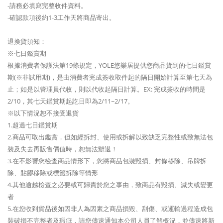
-請務必填寫完整收件資料。
-確認款項後約1-3工作天將商品寄出。
退換貨須知：
※七日鑑賞期
根據消費者保護法第19條規定，YOLE悠樂居提供您商品貨到的七日鑑賞
期(※非試用期)，是由消費者完成簽收取件起的隔日開始計算至第七天為
止；如是以管理員代收，則以代收起隔日計算。EX: 完成簽收的時間是
2/10，其七天鑑賞期起訖日即為2/11~2/17。
※以下情況恕不接受退貨
1.超過七日鑑賞期
2.商品可取出鑑賞，但如經拆封、使用或拆解以致缺乏完整性或致無法包
裝及失去再販售價值時，恕無法辦退！
3.在不影響您檢查商品情形下，您將商品包裝毀損、封條移除、吊牌拆
除、貼膠移除或標籤拆除等情形
4.其他逾越檢查之必要或可歸責於您之事由，致商品有毀損、滅失或變更
者
5.在您收到貨品後如因非人為因素之商品損毀、刮傷、或運輸過程造成包
裝破損不完整者及瑕疵，請您儘速通知本公司人員了解概況，並儘速將新