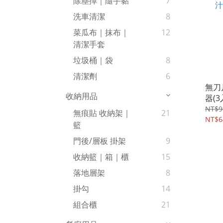
除塵撢｜隨手黏
7
洗車清潔
8
菜瓜布｜抹布｜
12
清潔手套
垃圾桶｜袋
8
清潔劑
6
無刀
收納用品
器(3
NT$9
無痕貼 收納架｜
21
NT$6
籃
門後/層板 掛架
9
收納籃｜箱｜櫃
15
落地層架
8
掛勾
14
組合櫃
21