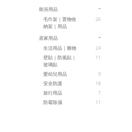
衛浴用品
毛巾架｜置物收
26
納架｜用品
居家用品
生活用品｜雜物
24
壁貼｜防風貼｜
11
玻璃貼
嬰幼兒用品
9
安全防護
18
旅行用品
7
防霉除濕
11