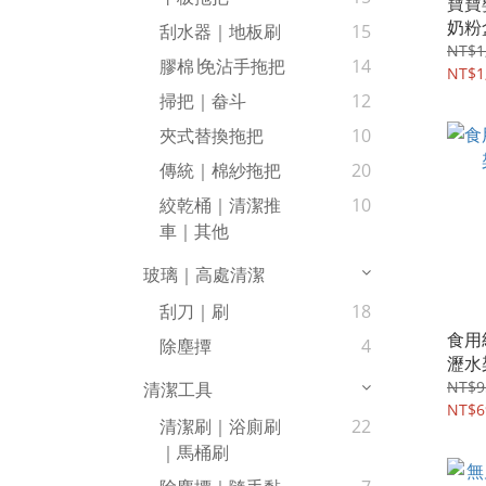
寶寶
奶粉盒
刮水器｜地板刷
15
入)#
NT$1
膠棉∣免沾手拖把
14
NT$1
掃把｜畚斗
12
夾式替換拖把
10
傳統｜棉紗拖把
20
絞乾桶｜清潔推
10
車｜其他
玻璃｜高處清潔
刮刀｜刷
18
食用
除塵撢
4
瀝水架
NT$9
清潔工具
NT$6
清潔刷｜浴廁刷
22
｜馬桶刷