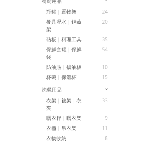
餐廚用品
瓶罐｜置物架
24
餐具瀝水｜鍋蓋
20
架
砧板｜料理工具
35
保鮮盒罐｜保鮮
54
袋
防油貼｜擋油板
10
杯碗｜保溫杯
15
洗曬用品
衣架｜被架｜衣
33
夾
曬衣桿｜曬衣架
9
衣櫃｜吊衣架
11
衣物收納
8