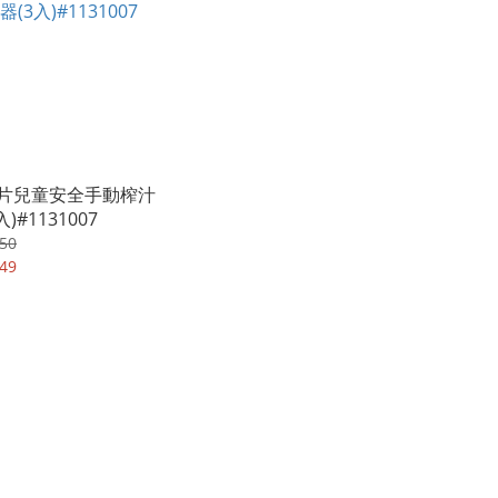
片兒童安全手動榨汁
入)#1131007
50
49