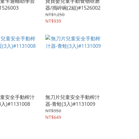
童卡通輔助學習
寶寶嬰兒童手動食物研磨
1526003
器/搗碎碗(2組)#1526002
NT$1,250
NT$939
童安全手動榨汁
無刀片兒童安全手動榨汁
入)#1131008
器-青蛙(3入)#1131009
NT$950
NT$649