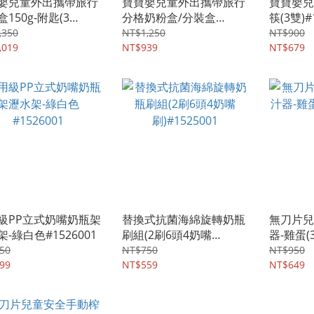
嬰兒童外出攜帶旅行
寶寶嬰兒童外出攜帶旅行
寶寶嬰兒
150g-附匙(3
分格奶粉盒/分裝盒
筷(3雙)#
1527002
240ml(4入)#1527001
,350
NT$1,250
NT$900
,019
NT$939
NT$679
級PP立式奶嘴奶瓶架
替換式抗菌海綿旋轉奶瓶
無刀片兒
-綠白色#1526001
刷組(2刷6頭4奶嘴
器-雞蛋(3
刷)#1525001
50
NT$750
NT$950
99
NT$559
NT$649