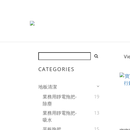
Vi
CATEGORIES
地板清潔
業務用靜電拖把-
19
除塵
業務用靜電拖把-
13
吸水
平板拖把
15