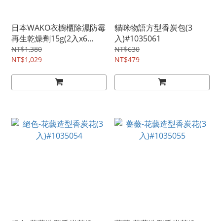
日本WAKO衣櫥櫃除濕防霉
貓咪物語方型香炭包(3
再生乾燥劑15g(2入x6
入)#1035061
包)#1035082
NT$1,380
NT$630
NT$1,029
NT$479