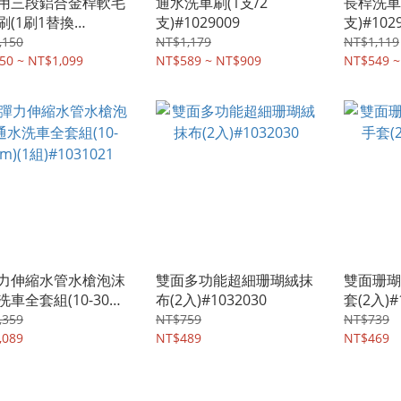
用三段鋁合金桿軟毛
通水洗車刷(1支/2
長桿洗車刷
刷(1刷1替換
支)#1029009
支)#102
1031022
,150
NT$1,179
NT$1,119
50 ~ NT$1,099
NT$589 ~ NT$909
NT$549 ~
力伸縮水管水槍泡沫
雙面多功能超細珊瑚絨抹
雙面珊瑚
車全套組(10-30m)
布(2入)#1032030
套(2入)#
#1031021
,359
NT$759
NT$739
,089
NT$489
NT$469