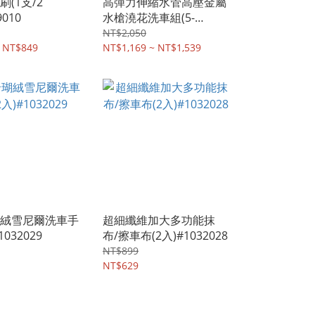
(1支/2
高彈力伸縮水管高壓金屬
9010
水槍澆花洗車組(5-
15m/10-30m)#1036013
NT$2,050
 NT$849
NT$1,169 ~ NT$1,539
絨雪尼爾洗車手
超細纖維加大多功能抹
1032029
布/擦車布(2入)#1032028
NT$899
NT$629