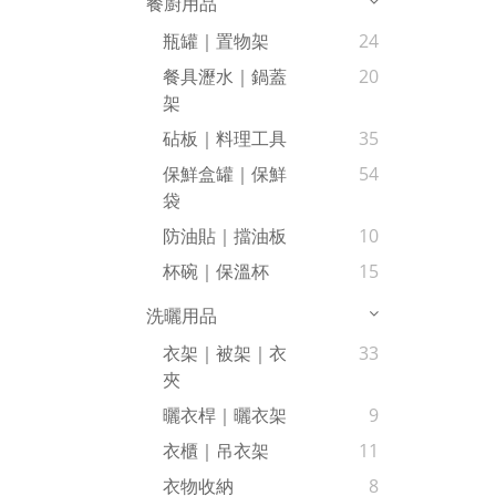
餐廚用品
瓶罐｜置物架
24
餐具瀝水｜鍋蓋
20
架
砧板｜料理工具
35
保鮮盒罐｜保鮮
54
袋
防油貼｜擋油板
10
杯碗｜保溫杯
15
洗曬用品
衣架｜被架｜衣
33
夾
曬衣桿｜曬衣架
9
衣櫃｜吊衣架
11
衣物收納
8