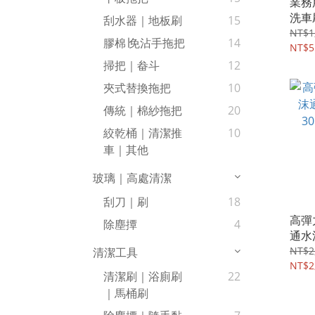
業務
洗車
刮水器｜地板刷
15
頭)#
NT$1
膠棉∣免沾手拖把
14
NT$5
掃把｜畚斗
12
夾式替換拖把
10
傳統｜棉紗拖把
20
絞乾桶｜清潔推
10
車｜其他
玻璃｜高處清潔
刮刀｜刷
18
高彈
除塵撢
4
通水洗
(1組)
NT$2
清潔工具
NT$2
清潔刷｜浴廁刷
22
｜馬桶刷