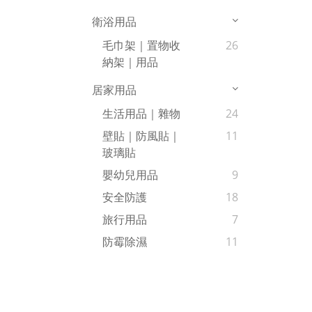
衛浴用品
毛巾架｜置物收
26
納架｜用品
居家用品
生活用品｜雜物
24
壁貼｜防風貼｜
11
玻璃貼
嬰幼兒用品
9
安全防護
18
旅行用品
7
防霉除濕
11