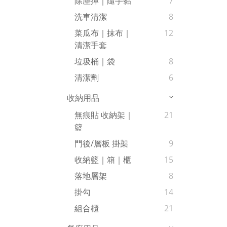
除塵撢｜隨手黏
7
洗車清潔
8
菜瓜布｜抹布｜
12
清潔手套
垃圾桶｜袋
8
清潔劑
6
收納用品
無痕貼 收納架｜
21
籃
門後/層板 掛架
9
收納籃｜箱｜櫃
15
落地層架
8
掛勾
14
組合櫃
21