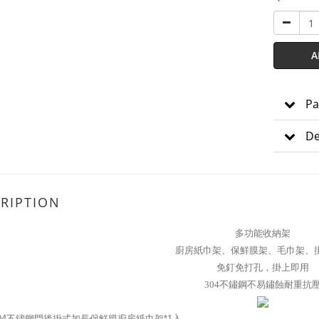
A
Pa
De
RIPTION
多功能收納架
廚房紙巾架、保鮮膜架、毛巾架、
免釘免打孔，掛上即用
304不鏽鋼不易鏽蝕耐重抗
04不鏽鋼門後掛式加長保鮮膜廚房紙巾架*1入