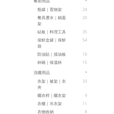
餐廚用品
瓶罐｜置物架
24
餐具瀝水｜鍋蓋
20
架
砧板｜料理工具
35
保鮮盒罐｜保鮮
54
袋
防油貼｜擋油板
10
杯碗｜保溫杯
15
洗曬用品
衣架｜被架｜衣
33
夾
曬衣桿｜曬衣架
9
衣櫃｜吊衣架
11
衣物收納
8