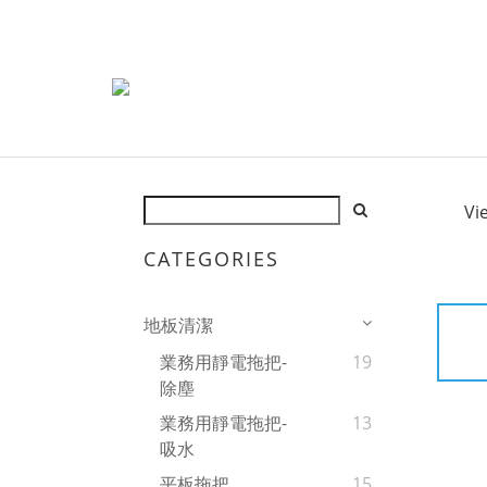
Vi
CATEGORIES
地板清潔
業務用靜電拖把-
19
除塵
業務用靜電拖把-
13
吸水
平板拖把
15