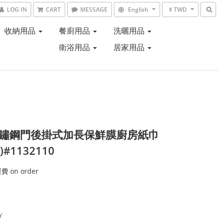
LOG IN
CART
MESSAGE
English
$ TWD
收納用品
餐廚用品
洗曬用品
衛浴用品
居家用品
不鏽鋼門後掛式加長保鮮膜廚房紙巾
)#1132110
 on order
Y