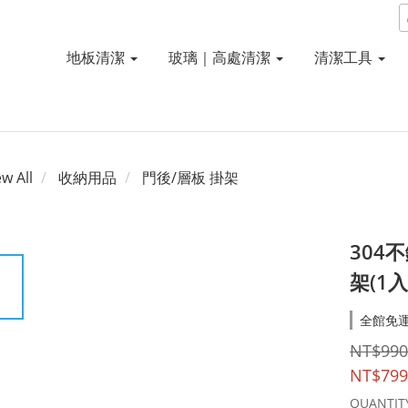
地板清潔
玻璃｜高處清潔
清潔工具
ew All
收納用品
門後/層板 掛架
304
架(1入
全館免運費
NT$990
NT$799
QUANTIT