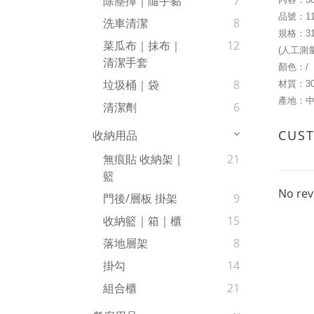
除塵撢｜隨手黏
7
品號：
1
洗車清潔
8
規格：31*
菜瓜布｜抹布｜
12
(人工測
清潔手套
顏色：/
垃圾桶｜袋
8
材質：
3
產地：中
清潔劑
6
CUS
收納用品
無痕貼 收納架｜
21
籃
No rev
門後/層板 掛架
9
收納籃｜箱｜櫃
15
落地層架
8
掛勾
14
組合櫃
21