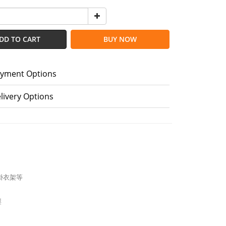
DD TO CART
BUY NOW
yment Options
livery Options
掛衣架等
壓