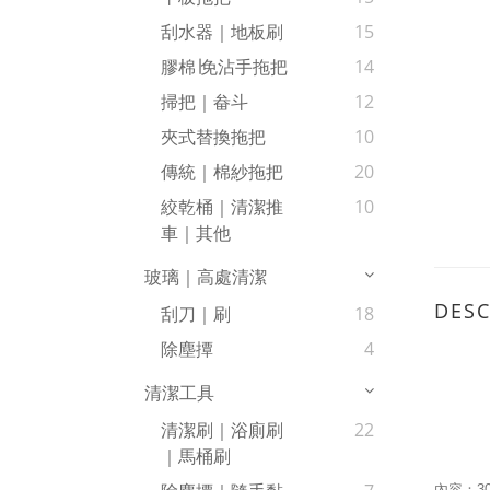
刮水器｜地板刷
15
膠棉∣免沾手拖把
14
掃把｜畚斗
12
夾式替換拖把
10
傳統｜棉紗拖把
20
絞乾桶｜清潔推
10
車｜其他
玻璃｜高處清潔
DESC
刮刀｜刷
18
除塵撢
4
清潔工具
清潔刷｜浴廁刷
22
｜馬桶刷
內容：3