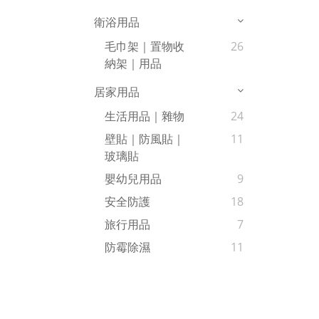
衛浴用品
毛巾架｜置物收
26
納架｜用品
居家用品
生活用品｜雜物
24
壁貼｜防風貼｜
11
玻璃貼
嬰幼兒用品
9
安全防護
18
旅行用品
7
防霉除濕
11