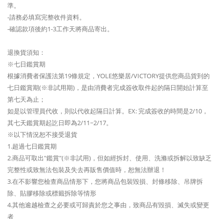
準。
-請務必填寫完整收件資料。
-確認款項後約1-3工作天將商品寄出。
退換貨須知：
※七日鑑賞期
根據消費者保護法第19條規定，YOLE悠樂居/VICTORY提供您商品貨到的
七日鑑賞期(※非試用期)，是由消費者完成簽收取件起的隔日開始計算至
第七天為止；
如是以管理員代收，則以代收起隔日計算。EX: 完成簽收的時間是2/10，
其七天鑑賞期起訖日即為2/11~2/17。
※以下情況恕不接受退貨
1.超過七日鑑賞期
2.商品可取出"鑑賞"(※非試用)，但如經拆封、使用、洗滌或拆解以致缺乏
完整性或致無法包裝及失去再販售價值時，恕無法辦退！
3.在不影響您檢查商品情形下，您將商品包裝毀損、封條移除、吊牌拆
除、貼膠移除或標籤拆除等情形
4.其他逾越檢查之必要或可歸責於您之事由，致商品有毀損、滅失或變更
者