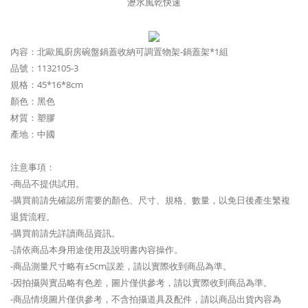
瀝水風乾快速
內容：北歐風廚房碗盤鍋蓋收納可調置物架-鍋蓋架*1組
品號：1132105-3
規格：45*16*8cm
顏色：黑色
材質：塑膠
產地：中國
注意事項：
-商品不提供試用。
-購買前請先確認所需要的顏色、尺寸、規格、數量，以免日後產生繁複
退貨流程。
-購買前請先詳讀商品資訊。
-請依商品本身用途使用及說明書內容操作。
-商品測量尺寸略有±5cm誤差，請以實際收到商品為準。
-因拍攝與實品略有色差，圖片僅供參考，請以實際收到商品為準。
-商品情境圖片僅供參考，不含拍攝道具及配件，請以商品出貨內容為