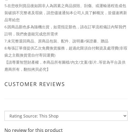
5.在您收到貨品後如因非人為因素之商品損毀、刮傷、或運輸過程造成包
裝破損不完整者及瑕疵，請您儘速通知本公司人員了解概況，並儘速將新
品寄給您
6.因商品顏色多為隨機出貨，如需指定顏色，請在訂單流程備註內幫我們
註明，我們會盡能完成您所需求
7.未完整退回商品、原商品包裝、配件、說明書/保證書、贈品
8.每張訂單僅提供乙次免費換貨服務，超過此限須自付郵資及處理費(非瑕
疵之主觀換貨需自付寄回運費)
【請尊重智慧財產權，本商品所有圖檔/內文/文案/影片..等皆為平台及供
應商所有，翻拍拷貝必究】
CUSTOMER REVIEWS
No review for this product