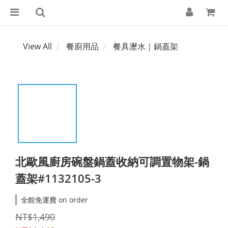
View All
餐廚用品
餐具瀝水｜鍋蓋架
北歐風廚房碗盤鍋蓋收納可調置物架-鍋
蓋架#1132105-3
全館免運費 on order
NT$1,490