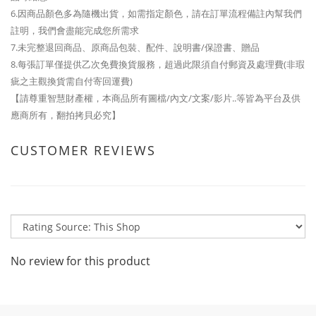
6.因商品顏色多為隨機出貨，如需指定顏色，請在訂單流程備註內幫我們
註明，我們會盡能完成您所需求
7.未完整退回商品、原商品包裝、配件、說明書/保證書、贈品
8.每張訂單僅提供乙次免費換貨服務，超過此限須自付郵資及處理費(非瑕
疵之主觀換貨需自付寄回運費)
【請尊重智慧財產權，本商品所有圖檔/內文/文案/影片..等皆為平台及供
應商所有，翻拍拷貝必究】
CUSTOMER REVIEWS
No review for this product