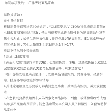
-確認款項後約1-3工作天將商品寄出。
退換貨須知：
※七日鑑賞期
根據消費者保護法第19條規定，YOLE悠樂居/VICTORY提供您商品貨到的
七日鑑賞期(※非試用期)，是由消費者完成簽收取件起的隔日開始計算至
第七天為止；如是以管理員代收，則以代收起隔日計算。EX: 完成簽收的
時間是2/10，其七天鑑賞期起訖日即為2/11~2/17。
※以下情況恕不接受退貨
1.超過七日鑑賞期
2.商品可取出"鑑賞"(※非試用)，但如經拆封、使用、洗滌或拆解以致缺乏
完整性或致無法包裝及失去再販售價值時，恕無法辦退！
3.在不影響您檢查商品情形下，您將商品包裝毀損、封條移除、吊牌拆
除、貼膠移除或標籤拆除等情形
4.其他逾越檢查之必要或可歸責於您之事由，致商品有毀損、滅失或變更
者
5.在您收到貨品後如因非人為因素之商品損毀、刮傷、或運輸過程造成包
裝破損不完整者及瑕疵，請您儘速通知本公司人員了解概況，並儘速將新
品寄給您