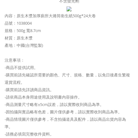
不含螢光劑
內容：原生木漿加厚廁所大捲筒衛生紙500g*24大卷
品號：1038004
規格：500g 寬8.7cm
材質：原生木漿
產地：中國(台灣監製)
注意事項：
-商品不提供試用。
-購買前請先確認所需要的顏色、尺寸、規格、數量，以免日後產生繁複
退貨流程。
-購買前請先詳讀商品資訊。
-請依商品本身用途使用及說明書內容操作。
-商品測量尺寸略有±5cm誤差，請以實際收到商品為準。
-因拍攝與實品略有色差，圖片僅供參考，請以實際收到商品為準。
-商品情境圖片僅供參考，不含拍攝道具及配件，請以商品出貨內容為
準。
-請務必填寫完整收件資料。