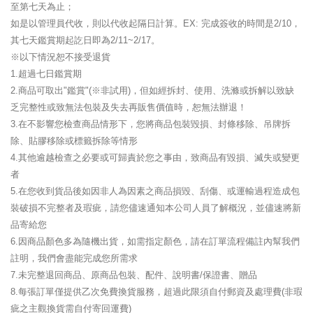
至第七天為止；
如是以管理員代收，則以代收起隔日計算。EX: 完成簽收的時間是2/10，
其七天鑑賞期起訖日即為2/11~2/17。
※以下情況恕不接受退貨
1.超過七日鑑賞期
2.商品可取出"鑑賞"(※非試用)，但如經拆封、使用、洗滌或拆解以致缺
乏完整性或致無法包裝及失去再販售價值時，恕無法辦退！
3.在不影響您檢查商品情形下，您將商品包裝毀損、封條移除、吊牌拆
除、貼膠移除或標籤拆除等情形
4.其他逾越檢查之必要或可歸責於您之事由，致商品有毀損、滅失或變更
者
5.在您收到貨品後如因非人為因素之商品損毀、刮傷、或運輸過程造成包
裝破損不完整者及瑕疵，請您儘速通知本公司人員了解概況，並儘速將新
品寄給您
6.因商品顏色多為隨機出貨，如需指定顏色，請在訂單流程備註內幫我們
註明，我們會盡能完成您所需求
7.未完整退回商品、原商品包裝、配件、說明書/保證書、贈品
8.每張訂單僅提供乙次免費換貨服務，超過此限須自付郵資及處理費(非瑕
疵之主觀換貨需自付寄回運費)