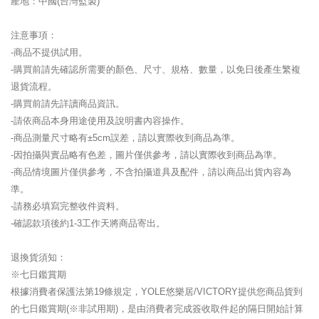
產地：中國(台灣監製)
注意事項：
-商品不提供試用。
-購買前請先確認所需要的顏色、尺寸、規格、數量，以免日後產生繁複
退貨流程。
-購買前請先詳讀商品資訊。
-請依商品本身用途使用及說明書內容操作。
-商品測量尺寸略有±5cm誤差，請以實際收到商品為準。
-因拍攝與實品略有色差，圖片僅供參考，請以實際收到商品為準。
-商品情境圖片僅供參考，不含拍攝道具及配件，請以商品出貨內容為
準。
-請務必填寫完整收件資料。
-確認款項後約1-3工作天將商品寄出。
退換貨須知：
※七日鑑賞期
根據消費者保護法第19條規定，YOLE悠樂居/VICTORY提供您商品貨到
的七日鑑賞期(※非試用期)，是由消費者完成簽收取件起的隔日開始計算