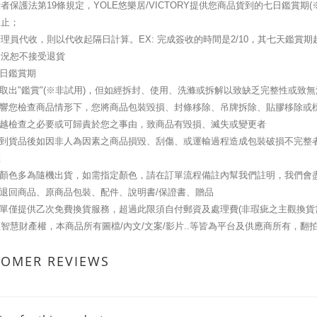
者保護法第19條規定，YOLE悠樂居/VICTORY提供您商品貨到的七日鑑賞
為止；
理員代收，則以代收起隔日計算。EX: 完成簽收的時間是2/10，其七天鑑賞期起訖日
情況恕不接受退貨
七日鑑賞期
可取出"鑑賞"(※非試用)，但如經拆封、使用、洗滌或拆解以致缺乏完整性或
影響您檢查商品情形下，您將商品包裝毀損、封條移除、吊牌拆除、貼膠移除或
逾越檢查之必要或可歸責於您之事由，致商品有毀損、滅失或變更者
您收到貨品後如因非人為因素之商品損毀、刮傷、或運輸過程造成包裝破損不完整
您
品顏色多為隨機出貨，如需指定顏色，請在訂單流程備註內幫我們註明，我們會
整退回商品、原商品包裝、配件、說明書/保證書、贈品
訂單僅提供乙次免費換貨服務，超過此限須自付郵資及處理費(非瑕疵之主觀換貨
智慧財產權，本商品所有圖檔/內文/文案/影片..等皆為平台及供應商所有，翻
TOMER REVIEWS