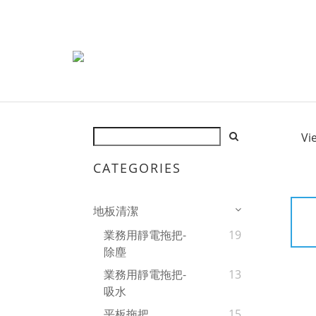
Vi
CATEGORIES
地板清潔
業務用靜電拖把-
19
除塵
業務用靜電拖把-
13
吸水
平板拖把
15