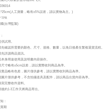
036014
*25cm
(人工測量，略有±5%誤差，請以實物為主。)
P TPR
國(台灣監製)
項：
提供試用。
前請先確認所需要的顏色、尺寸、規格、數量，以免日後產生繁複退貨流程。
請先詳讀商品資訊。
品本身用途使用及說明書內容操作。
量尺寸略有±5cm誤差，請以實際收到商品為準。
與實品略有色差，圖片僅供參考，請以實際收到商品為準。
境圖片僅供參考，不含拍攝道具及配件，請以商品出貨內容為準。
填寫完整收件資料。
項後約1-3工作天將商品寄出。
須知：
鑑賞期