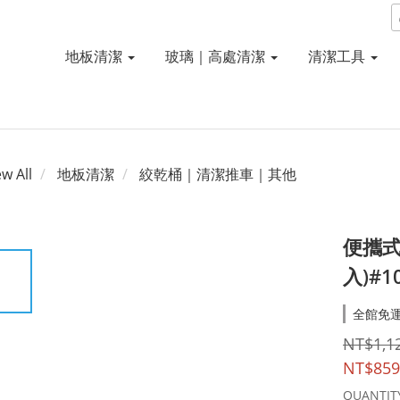
地板清潔
玻璃｜高處清潔
清潔工具
ew All
地板清潔
絞乾桶｜清潔推車｜其他
便攜式
入)#1
全館免運費
NT$1,1
NT$859
QUANTIT