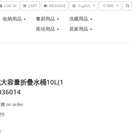
LOG IN
CART
MESSAGE
English
$ TWD
收納用品
餐廚用品
洗曬用品
衛浴用品
居家用品
大容量折疊水桶10L(1
036014
 on order
29
Y