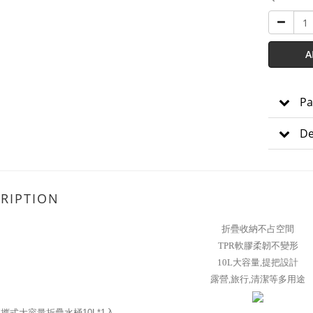
A
Pa
De
RIPTION
折疊收納不占空間
TPR軟膠柔韌不變形
10L大容量,提把設計
露營,旅行,清潔等多用途
攜式大容量折疊水桶10L*1入