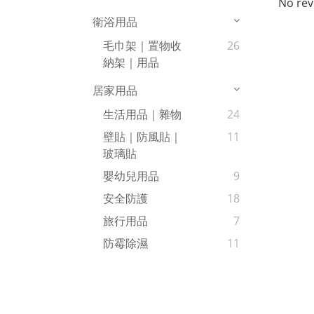
No rev
衛浴用品
毛巾架｜置物收
26
納架｜用品
居家用品
生活用品｜雜物
24
壁貼｜防風貼｜
11
玻璃貼
嬰幼兒用品
9
安全防護
18
旅行用品
7
防霉除濕
11