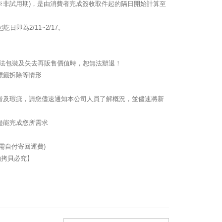
期(※非試用期)，是由消費者完成簽收取件起的隔日開始計算至
即為2/11~2/17。
致無法包裝及失去再販售價值時，恕無法辦退！
標籤拆除等情形
者及瑕疵，請您儘速通知本公司人員了解概況，並儘速將新
盡能完成您所需求
需自付寄回運費)
拍拷貝必究】