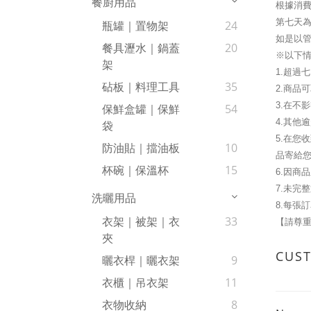
餐廚用品
根據消費
第七天
瓶罐｜置物架
24
如是以管
餐具瀝水｜鍋蓋
20
※以下
架
1.超過
砧板｜料理工具
35
2.商品
3.在不
保鮮盒罐｜保鮮
54
4.其他
袋
5.在
防油貼｜擋油板
10
品寄給
杯碗｜保溫杯
15
6.因商
7.未完
洗曬用品
8.每張
衣架｜被架｜衣
33
【請尊重
夾
CUS
曬衣桿｜曬衣架
9
衣櫃｜吊衣架
11
衣物收納
8