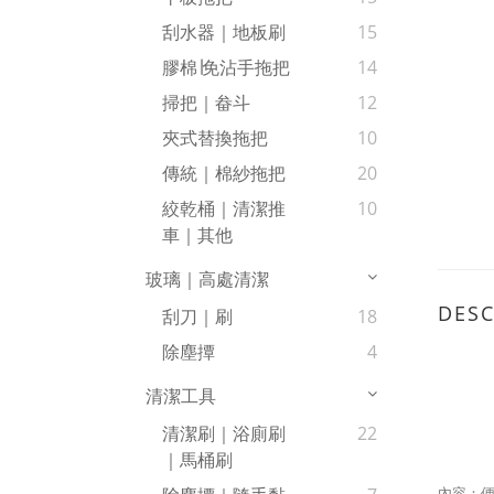
刮水器｜地板刷
15
膠棉∣免沾手拖把
14
掃把｜畚斗
12
夾式替換拖把
10
傳統｜棉紗拖把
20
絞乾桶｜清潔推
10
車｜其他
玻璃｜高處清潔
DESC
刮刀｜刷
18
除塵撢
4
清潔工具
清潔刷｜浴廁刷
22
｜馬桶刷
內容：便