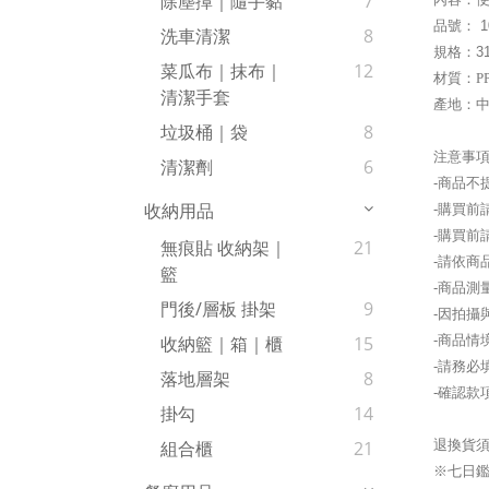
除塵撢｜隨手黏
7
品號：
1
洗車清潔
8
規格：31
菜瓜布｜抹布｜
12
材質：
P
清潔手套
產地：中
垃圾桶｜袋
8
注意事
清潔劑
6
-商品不
收納用品
-購買
-購買前
無痕貼 收納架｜
21
-請依商
籃
-商品測
門後/層板 掛架
9
-因拍攝
-商品情
收納籃｜箱｜櫃
15
-請務必
落地層架
8
-確認款
掛勾
14
退換貨
組合櫃
21
※七日