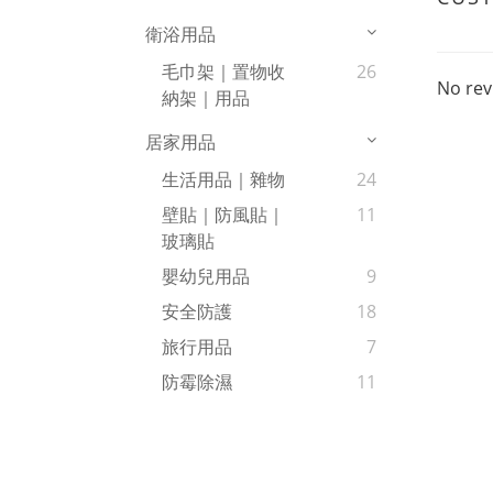
衛浴用品
毛巾架｜置物收
26
No rev
納架｜用品
居家用品
生活用品｜雜物
24
壁貼｜防風貼｜
11
玻璃貼
嬰幼兒用品
9
安全防護
18
旅行用品
7
防霉除濕
11