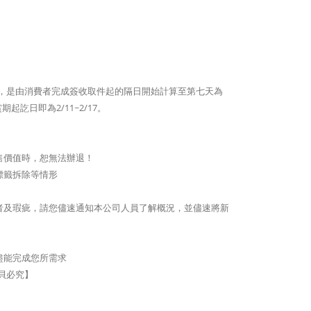
期)，是由消費者完成簽收取件起的隔日開始計算至第七天為
訖日即為2/11~2/17。
售價值時，恕無法辦退！
標籤拆除等情形
者及瑕疵，請您儘速通知本公司人員了解概況，並儘速將新
盡能完成您所需求
拷貝必究】