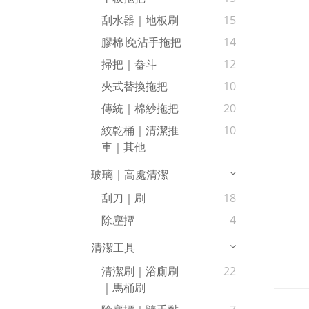
刮水器｜地板刷
15
膠棉∣免沾手拖把
14
掃把｜畚斗
12
夾式替換拖把
10
傳統｜棉紗拖把
20
絞乾桶｜清潔推
10
車｜其他
玻璃｜高處清潔
刮刀｜刷
18
除塵撢
4
清潔工具
清潔刷｜浴廁刷
22
｜馬桶刷