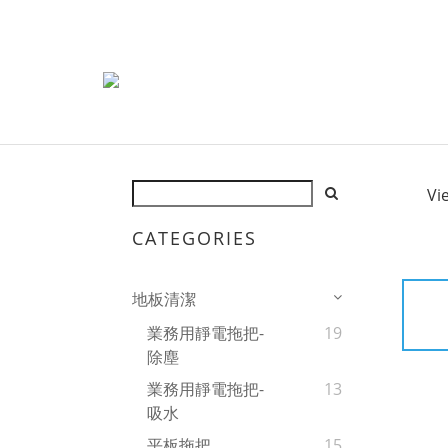
Vi
CATEGORIES
地板清潔
業務用靜電拖把-
19
除塵
業務用靜電拖把-
13
吸水
平板拖把
15