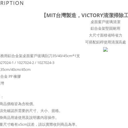
RIPTION
【MIT台灣製造，VICTORY清潔掃
桌面窗戶玻璃清潔
鋁合金架堅固耐用
大尺寸面積省時省力
可搭配鋁桿使用清潔高處
業務用鋁合金架桌面窗戶玻璃刮刀
35/40/45cm*1支
027024-1 /
1027024
-2 /
1027024
-3
35cm
/40cm/45cm
合金 PP 橡膠
台灣
項：
站商品價格皆為含稅價。
前請先確認所需要的尺寸、大小、規格。
本身商品用途使用及說明書內容操作。
測量尺寸略有±5cm誤差，請以實際收到商品為準。