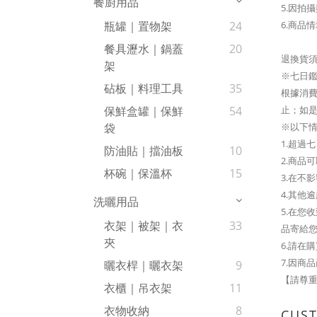
餐廚用品
5.因拍
6.商品
瓶罐｜置物架
24
餐具瀝水｜鍋蓋
20
退換貨
架
※七日
砧板｜料理工具
35
根據消費
止；如是
保鮮盒罐｜保鮮
54
※以下
袋
1.超過
防油貼｜擋油板
10
2.商品
杯碗｜保溫杯
15
3.在不
4.其他
洗曬用品
5.在
衣架｜被架｜衣
33
品寄給
夾
6.請在
7.因商
曬衣桿｜曬衣架
9
【請尊重
衣櫃｜吊衣架
11
衣物收納
8
CUS