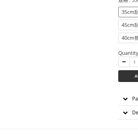
規格
: 
35cm
45cm
40cm
Quantit
A
Pa
De