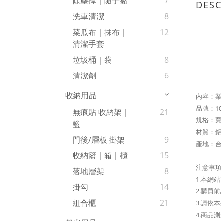
除塵撢｜隨手黏
7
DESC
洗車清潔
8
菜瓜布｜抹布｜
12
清潔手套
垃圾桶｜袋
8
清潔劑
6
收納用品
內容：
品號：
1
無痕貼 收納架｜
21
規格：寬
籃
材質：
鋁
門後/層板 掛架
9
產地：
收納籃｜箱｜櫃
15
注意事
落地層架
8
1.本網
掛勾
14
2.購買
組合櫃
21
3.請依
4.商品