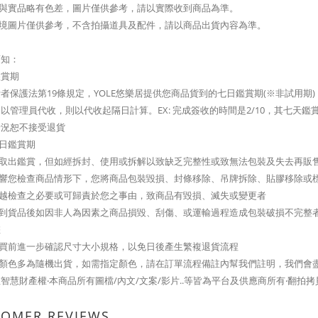
攝與實品略有色差，圖片僅供參考，請以實際收到商品為準。
情境圖片僅供參考，不含拍攝道具及配件，請以商品出貨內容為準。
須知：
鑑賞期
者保護法第19條規定，YOLE悠樂居提供您商品貨到的七日鑑賞期(※非試用
以管理員代收，則以代收起隔日計算。EX: 完成簽收的時間是2/10，其七天鑑賞期起
情況恕不接受退貨
七日鑑賞期
可取出鑑賞，但如經拆封、使用或拆解以致缺乏完整性或致無法包裝及失去再販
影響您檢查商品情形下，您將商品包裝毀損、封條移除、吊牌拆除、貼膠移除或
逾越檢查之必要或可歸責於您之事由，致商品有毀損、滅失或變更者
您收到貨品後如因非人為因素之商品損毀、刮傷、或運輸過程造成包裝破損不完整
您
購買前進一步確認尺寸大小規格，以免日後產生繁複退貨流程
品顏色多為隨機出貨，如需指定顏色，請在訂單流程備註內幫我們註明，我們會
智慧財產權‧本商品所有圖檔/內文/文案/影片..等皆為平台及供應商所有‧翻拍
TOMER REVIEWS