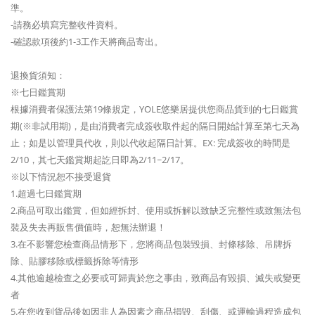
準。
-請務必填寫完整收件資料。
-確認款項後約1-3工作天將商品寄出。
退換貨須知：
※七日鑑賞期
根據消費者保護法第19條規定，YOLE悠樂居提供您商品貨到的七日鑑賞
期(※非試用期)，是由消費者完成簽收取件起的隔日開始計算至第七天為
止；如是以管理員代收，則以代收起隔日計算。EX: 完成簽收的時間是
2/10，其七天鑑賞期起訖日即為2/11~2/17。
※以下情況恕不接受退貨
1.超過七日鑑賞期
2.商品可取出鑑賞，但如經拆封、使用或拆解以致缺乏完整性或致無法包
裝及失去再販售價值時，恕無法辦退！
3.在不影響您檢查商品情形下，您將商品包裝毀損、封條移除、吊牌拆
除、貼膠移除或標籤拆除等情形
4.其他逾越檢查之必要或可歸責於您之事由，致商品有毀損、滅失或變更
者
5.在您收到貨品後如因非人為因素之商品損毀、刮傷、或運輸過程造成包