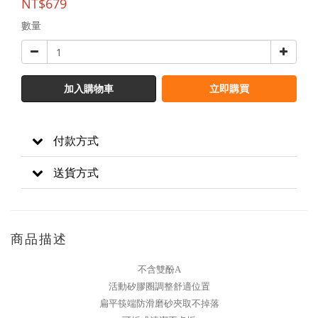
NT$679
數量
加入購物車
立即購買
付款方式
送貨方式
商品描述
不含雙酚A
活動矽膠圈調整舒適位置
扁平筷端防滑磨砂夾取不掉落