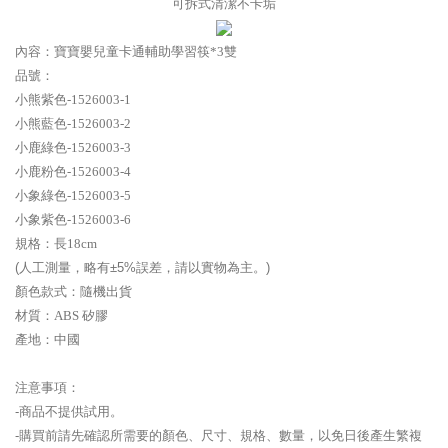
可拆式清潔不卡垢
內容：
寶寶嬰兒童卡通輔助學習筷*3雙
品號：
小熊紫色-
1526003-1
小熊藍色-
1526003-2
小鹿綠色-
1526003-3
小鹿粉色-
1526003-4
小象綠色-
1526003-5
小象紫色-
1526003-6
規格：
長18cm
(人工測量，略有±5%誤差，請以實物為主。)
顏色款式：隨機出貨
材質：
ABS 矽膠
產地：中國
注意事項：
-商品不提供試用。
-購買前請先確認所需要的顏色、尺寸、規格、數量，以免日後產生繁複