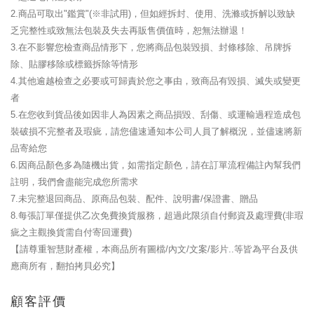
2.商品可取出"鑑賞"(※非試用)，但如經拆封、使用、洗滌或拆解以致缺
乏完整性或致無法包裝及失去再販售價值時，恕無法辦退！
3.在不影響您檢查商品情形下，您將商品包裝毀損、封條移除、吊牌拆
除、貼膠移除或標籤拆除等情形
4.其他逾越檢查之必要或可歸責於您之事由，致商品有毀損、滅失或變更
者
5.在您收到貨品後如因非人為因素之商品損毀、刮傷、或運輸過程造成包
裝破損不完整者及瑕疵，請您儘速通知本公司人員了解概況，並儘速將新
品寄給您
6.因商品顏色多為隨機出貨，如需指定顏色，請在訂單流程備註內幫我們
註明，我們會盡能完成您所需求
7.未完整退回商品、原商品包裝、配件、說明書/保證書、贈品
8.每張訂單僅提供乙次免費換貨服務，超過此限須自付郵資及處理費(非瑕
疵之主觀換貨需自付寄回運費)
【請尊重智慧財產權，本商品所有圖檔/內文/文案/影片..等皆為平台及供
應商所有，翻拍拷貝必究】
顧客評價