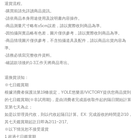
退貨流程。
-購買前請先詳讀商品資訊。
-請依商品本身用途使用及說明書內容操作。
-商品測量尺寸略有±5cm誤差，請以實際收到商品為準。
-因拍攝與實品略有色差，圖片僅供參考，請以實際收到商品為準。
-商品情境圖片僅供參考，不含拍攝道具及配件，請以商品出貨內容為
準。
-請務必填寫完整收件資料。
-確認款項後約1-3工作天將商品寄出。
退換貨須知：
※七日鑑賞期
根據消費者保護法第19條規定，YOLE悠樂居/VICTORY提供您商品貨到
的七日鑑賞期(※非試用期)，是由消費者完成簽收取件起的隔日開始計算
至第七天為止；
如是以管理員代收，則以代收起隔日計算。EX: 完成簽收的時間是2/10，
其七天鑑賞期起訖日即為2/11~2/17。
※以下情況恕不接受退貨
1.超過七日鑑賞期