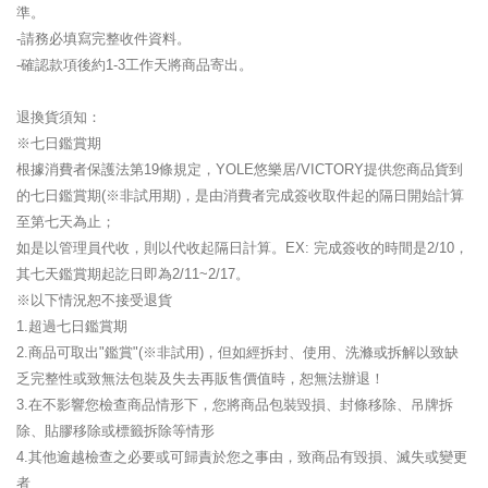
準。
-請務必填寫完整收件資料。
-確認款項後約1-3工作天將商品寄出。
退換貨須知：
※七日鑑賞期
根據消費者保護法第19條規定，YOLE悠樂居/VICTORY提供您商品貨到
的七日鑑賞期(※非試用期)，是由消費者完成簽收取件起的隔日開始計算
至第七天為止；
如是以管理員代收，則以代收起隔日計算。EX: 完成簽收的時間是2/10，
其七天鑑賞期起訖日即為2/11~2/17。
※以下情況恕不接受退貨
1.超過七日鑑賞期
2.商品可取出"鑑賞"(※非試用)，但如經拆封、使用、洗滌或拆解以致缺
乏完整性或致無法包裝及失去再販售價值時，恕無法辦退！
3.在不影響您檢查商品情形下，您將商品包裝毀損、封條移除、吊牌拆
除、貼膠移除或標籤拆除等情形
4.其他逾越檢查之必要或可歸責於您之事由，致商品有毀損、滅失或變更
者