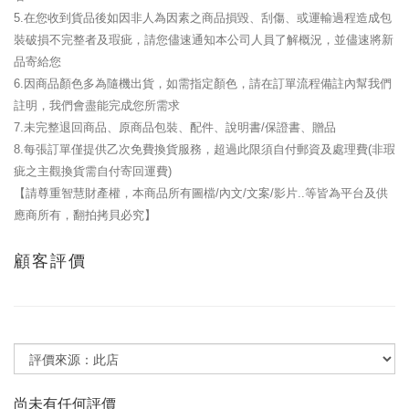
5.在您收到貨品後如因非人為因素之商品損毀、刮傷、或運輸過程造成包
裝破損不完整者及瑕疵，請您儘速通知本公司人員了解概況，並儘速將新
品寄給您
6.因商品顏色多為隨機出貨，如需指定顏色，請在訂單流程備註內幫我們
註明，我們會盡能完成您所需求
7.未完整退回商品、原商品包裝、配件、說明書/保證書、贈品
8.每張訂單僅提供乙次免費換貨服務，超過此限須自付郵資及處理費(非瑕
疵之主觀換貨需自付寄回運費)
【請尊重智慧財產權，本商品所有圖檔/內文/文案/影片..等皆為平台及供
應商所有，翻拍拷貝必究】
顧客評價
尚未有任何評價