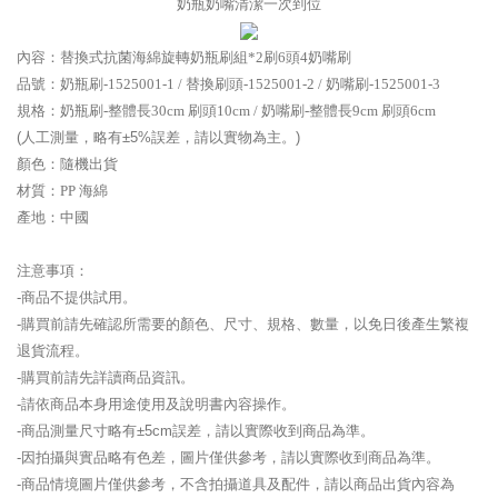
奶瓶奶嘴清潔一次到位
內容：
替換式抗菌海綿旋轉奶瓶刷組*2刷6頭4奶嘴刷
品號：奶瓶刷-
1525001-1 / 替換刷頭-
1525001-2 / 奶嘴刷-
1525001-3
規格：
奶瓶刷-整體長30cm 刷頭10cm / 奶嘴刷-整體長9cm 刷頭6cm
(人工測量，略有±5%誤差，請以實物為主。)
顏色：隨機出貨
材質：
PP 海綿
產地：中國
注意事項：
-商品不提供試用。
-購買前請先確認所需要的顏色、尺寸、規格、數量，以免日後產生繁複
退貨流程。
-購買前請先詳讀商品資訊。
-請依商品本身用途使用及說明書內容操作。
-商品測量尺寸略有±5cm誤差，請以實際收到商品為準。
-因拍攝與實品略有色差，圖片僅供參考，請以實際收到商品為準。
-商品情境圖片僅供參考，不含拍攝道具及配件，請以商品出貨內容為