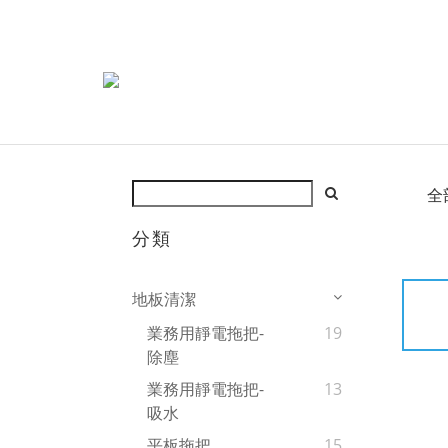
全
分類
地板清潔
業務用靜電拖把-
19
除塵
業務用靜電拖把-
13
吸水
平板拖把
15