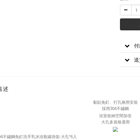
付
送
描述
黏貼免釘、打孔兩用安裝
採用304不鏽鋼
浴室收納空間加倍
大孔多規格適用
04不鏽鋼免釘洗手乳沐浴瓶罐掛架-大孔*6入