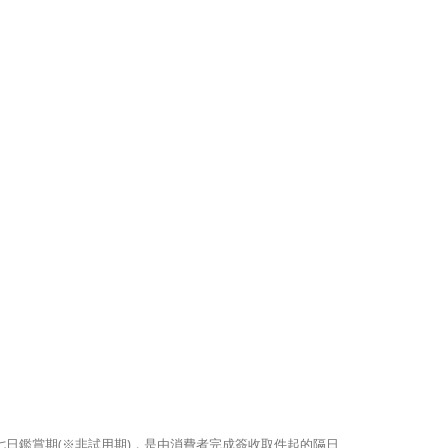
到的七日鑑賞期(※非試用期)，是由消費者完成簽收取件起的隔日