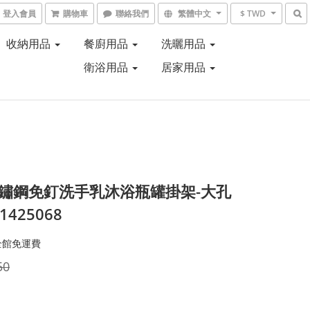
登入會員
購物車
聯絡我們
繁體中文
$ TWD
收納用品
餐廚用品
洗曬用品
衛浴用品
居家用品
不鏽鋼免釘洗手乳沐浴瓶罐掛架-大孔
#1425068
全館免運費
50