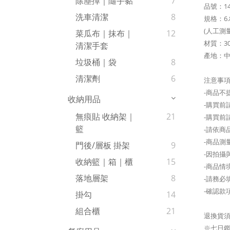
除塵撢｜隨手黏
7
品號：14
洗車清潔
8
規格：6.8
(人工測
菜瓜布｜抹布｜
12
材質：3
清潔手套
產地：中
垃圾桶｜袋
8
清潔劑
6
注意事
-商品不
收納用品
-購買
無痕貼 收納架｜
21
-購買前
籃
-請依商
-商品測
門後/層板 掛架
9
-因拍攝
收納籃｜箱｜櫃
15
-商品情
落地層架
8
-請務必
-確認款
掛勾
14
組合櫃
21
退換貨
※七日鑑