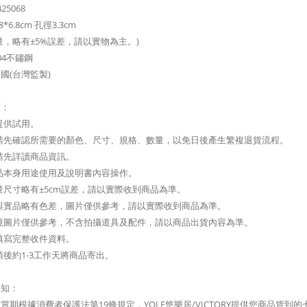
25068
*6.8cm 孔徑3.3cm
量，略有±5%誤差，請以實物為主。)
04不鏽鋼
國(台灣監製)
項：
提供試用。
前請先確認所需要的顏色、尺寸、規格、數量，以免日後產生繁複退貨流程。
請先詳讀商品資訊。
品本身用途使用及說明書內容操作。
量尺寸略有±5cm誤差，請以實際收到商品為準。
與實品略有色差，圖片僅供參考，請以實際收到商品為準。
境圖片僅供參考，不含拍攝道具及配件，請以商品出貨內容為準。
填寫完整收件資料。
項後約1-3工作天將商品寄出。
須知：
賞期根據消費者保護法第19條規定，YOLE悠樂居/VICTORY提供您商品貨