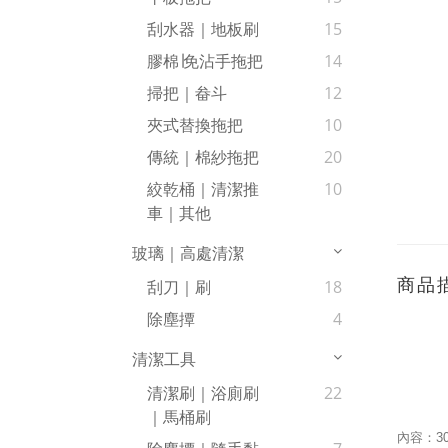
刮水器｜地板刷
15
膠棉∣免沾手拖把
14
掃把｜畚斗
12
夾式替換拖把
10
傳統｜棉紗拖把
20
絞乾桶｜清潔推
10
車｜其他
玻璃｜高處清潔
商品
刮刀｜刷
18
除塵撢
4
清潔工具
清潔刷｜浴廁刷
22
｜馬桶刷
內容：
3