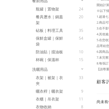
餐廚用品
開始計算
瓶罐｜置物架
24
※以下
餐具瀝水｜鍋蓋
20
1.超過
架
2.商品
3.在不
砧板｜料理工具
35
4.其他
保鮮盒罐｜保鮮
54
5.在
袋
品寄給
防油貼｜擋油板
10
6.因商
7.未完
杯碗｜保溫杯
15
8.每張
洗曬用品
【請尊重
衣架｜被架｜衣
33
顧客
夾
曬衣桿｜曬衣架
9
衣櫃｜吊衣架
11
尚未有
衣物收納
8