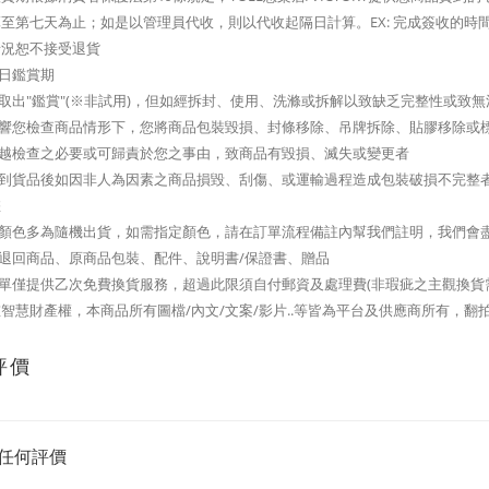
至第七天為止；如是以管理員代收，則以代收起隔日計算。EX: 完成簽收的時間是2/
情況恕不接受退貨
七日鑑賞期
可取出"鑑賞"(※非試用)，但如經拆封、使用、洗滌或拆解以致缺乏完整性或
影響您檢查商品情形下，您將商品包裝毀損、封條移除、吊牌拆除、貼膠移除或
逾越檢查之必要或可歸責於您之事由，致商品有毀損、滅失或變更者
您收到貨品後如因非人為因素之商品損毀、刮傷、或運輸過程造成包裝破損不完整
您
品顏色多為隨機出貨，如需指定顏色，請在訂單流程備註內幫我們註明，我們會
整退回商品、原商品包裝、配件、說明書/保證書、贈品
訂單僅提供乙次免費換貨服務，超過此限須自付郵資及處理費(非瑕疵之主觀換貨
智慧財產權，本商品所有圖檔/內文/文案/影片..等皆為平台及供應商所有，翻
評價
任何評價