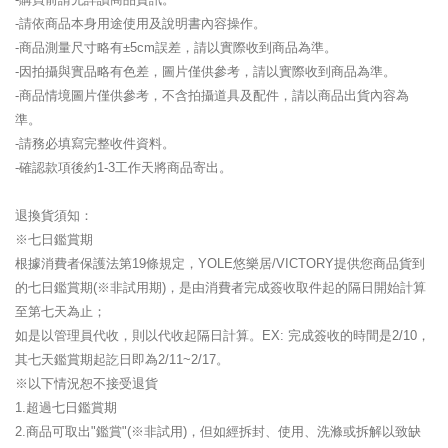
-請依商品本身用途使用及說明書內容操作。
-商品測量尺寸略有±5cm誤差，請以實際收到商品為準。
-因拍攝與實品略有色差，圖片僅供參考，請以實際收到商品為準。
-商品情境圖片僅供參考，不含拍攝道具及配件，請以商品出貨內容為
準。
-請務必填寫完整收件資料。
-確認款項後約1-3工作天將商品寄出。
退換貨須知：
※七日鑑賞期
根據消費者保護法第19條規定，YOLE悠樂居/VICTORY提供您商品貨到
的七日鑑賞期(※非試用期)，是由消費者完成簽收取件起的隔日開始計算
至第七天為止；
如是以管理員代收，則以代收起隔日計算。EX: 完成簽收的時間是2/10，
其七天鑑賞期起訖日即為2/11~2/17。
※以下情況恕不接受退貨
1.超過七日鑑賞期
2.商品可取出"鑑賞"(※非試用)，但如經拆封、使用、洗滌或拆解以致缺