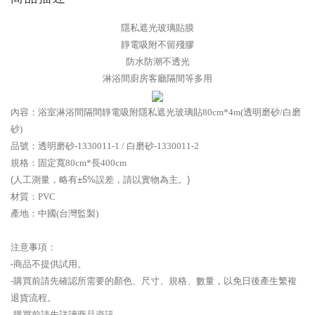
隱私遮光玻璃貼膜
靜電吸附不留殘膠
防水防潮不透光
淋浴間廚房客廳隔間等多用
內容：
浴室淋浴間隔間靜電吸附隱私遮光玻璃貼80cm*4m(透明磨砂/白磨
砂)
品號：
透明磨砂-
1330011-1 / 白磨砂-
1330011-2
規格：
固定寬80cm*長400cm
(人工測量，略有±5%誤差，請以實物為主。)
材質：
PVC
產地：
中國(台灣監製)
注意事項：
-商品不提供試用。
-購買前請先確認所需要的顏色、尺寸、規格、數量，以免日後產生繁複
退貨流程。
-購買前請先詳讀商品資訊。