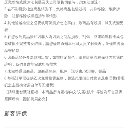
乏完整性或致無法包裝及失去再販售價值時，恕無法辦退！
3.在不影響您檢查商品情形下，您將商品包裝毀損、封條移除、吊牌拆
除、貼膠移除或標籤拆除等情形
4.其他逾越檢查之必要或可歸責於您之事由，致商品有毀損、滅失或變更
者
5.在您收到貨品後如因非人為因素之商品損毀、刮傷、或運輸過程造成包
裝破損不完整者及瑕疵，請您儘速通知本公司人員了解概況，並儘速將新
品寄給您
6.因商品顏色多為隨機出貨，如需指定顏色，請在訂單流程備註內幫我們
註明，我們會盡能完成您所需求
7.未完整退回商品、原商品包裝、配件、說明書/保證書、贈品
8.每張訂單僅提供乙次免費換貨服務，超過此限須自付郵資及處理費(非瑕
疵之主觀換貨需自付寄回運費)
【請尊重智慧財產權，本商品所有圖檔/內文/文案/影片..等皆為平台及供
應商所有，翻拍拷貝必究】
顧客評價