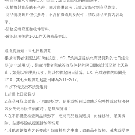
-商品測量尺寸略有±5cm誤差，請以實際收到商品為準。
-因拍攝與實品略有色差，圖片僅供參考，請以實際收到商品為準。
-商品情境圖片僅供參考，不含拍攝道具及配件，請以商品出貨內容為
準。
-請務必填寫完整收件資料。
-確認款項後約1-3工作天將商品寄出。
退換貨須知：※七日鑑賞期
根據消費者保護法第19條規定，YOLE悠樂居提供您商品貨到的七日鑑賞
期(※非試用期)，是由消費者完成簽收取件起的隔日開始計算至第七天為
止；如是以管理員代收，則以代收起隔日計算。EX: 完成簽收的時間是
2/10，其七天鑑賞期起訖日即為2/11~2/17。
※以下情況恕不接受退貨
1.超過七日鑑賞期
2.商品可取出鑑賞，但如經拆封、使用或拆解以致缺乏完整性或致無法包
裝及失去再販售價值時，恕無法辦退！
3.在不影響您檢查商品情形下，您將商品包裝毀損、封條移除、吊牌拆
除、貼膠移除或標籤拆除等情形
4.其他逾越檢查之必要或可歸責於您之事由，致商品有毀損、滅失或變更