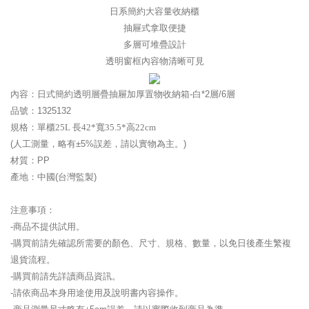
日系簡約大容量收納櫃
抽屜式拿取便捷
多層可堆疊設計
透明窗框內容物清晰可見
內容：
日式簡約透明層疊抽屜加厚置物收納箱-白*2層/6層
品號：
1325132
規格：
單櫃25L 長42*寬35.5*高22cm
(人工測量，略有±5%誤差，請以實物為主。)
材質：PP
產地：中國(台灣監製)
注意事項：
-商品不提供試用。
-購買前請先確認所需要的顏色、尺寸、規格、數量，以免日後產生繁複
退貨流程。
-購買前請先詳讀商品資訊。
-請依商品本身用途使用及說明書內容操作。