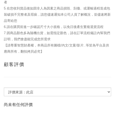
者
5.在您收到貨品後如因非人為因素之商品損毀、刮傷、或運輸過程造成包
裝破損不完整者及瑕疵，請您儘速通知本公司人員了解概況，並儘速將新
品寄給您
6.請在購買前進一步確認尺寸大小規格，以免日後產生繁複退貨流程
7.因商品顏色多為隨機出貨，如需指定顏色，請在訂單流程備註內幫我們
註明，我們會盡能完成您所需求
【請尊重智慧財產權，本商品所有圖檔/內文/文案/影片..等皆為平台及供
應商所有，翻拍拷貝必究】
顧客評價
尚未有任何評價