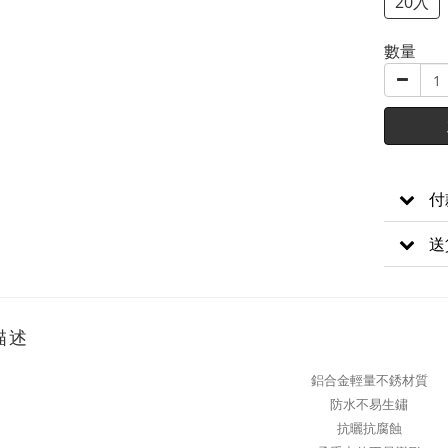
20入
數量
付
送
描述
鋁合金輕量不銹材質
防水不易生鏽
抗曬抗腐蝕