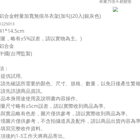
承重力佳不易變形
鋁合金輕量加寬無痕吊衣架(加勾)20入(銀灰色)
1225013
1*14.5cm
測量，略有±5%誤差，請以實物為主。)
鋁合金
中國(台灣監製)
項：
不提供試用。
前請先確認所需要的顏色、尺寸、規格、數量，以免日後產生繁
前請先詳讀商品資訊。
商品本身用途使用及說明書內容操作。
測量尺寸略有±5cm誤差，請以實際收到商品為準。
攝與實品略有色差，圖片僅供參考，請以實際收到商品為準。
情境圖片僅供參考，不含拍攝道具及配件，請以商品出貨內容為
必填寫完整收件資料。
款項後約1-3工作天將商品寄出。