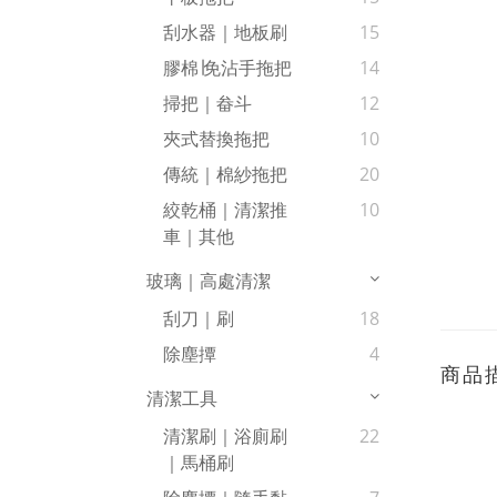
刮水器｜地板刷
15
膠棉∣免沾手拖把
14
掃把｜畚斗
12
夾式替換拖把
10
傳統｜棉紗拖把
20
絞乾桶｜清潔推
10
車｜其他
玻璃｜高處清潔
刮刀｜刷
18
除塵撢
4
商品
清潔工具
清潔刷｜浴廁刷
22
｜馬桶刷