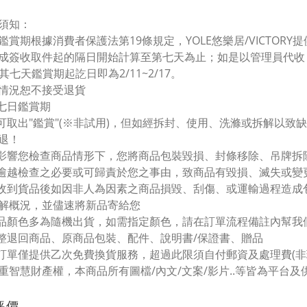
須知：
鑑賞期根據消費者保護法第19條規定，YOLE悠樂居/VICTOR
成簽收取件起的隔日開始計算至第七天為止；如是以管理員代收，
，其七天鑑賞期起訖日即為2/11~2/17。
情況恕不接受退貨
過七日鑑賞期
品可取出"鑑賞"(※非試用)，但如經拆封、使用、洗滌或拆解以
退！
不影響您檢查商品情形下，您將商品包裝毀損、封條移除、吊牌拆
他逾越檢查之必要或可歸責於您之事由，致商品有毀損、滅失或變
您收到貨品後如因非人為因素之商品損毀、刮傷、或運輸過程造
解概況，並儘速將新品寄給您
商品顏色多為隨機出貨，如需指定顏色，請在訂單流程備註內幫
完整退回商品、原商品包裝、配件、說明書/保證書、贈品
張訂單僅提供乙次免費換貨服務，超過此限須自付郵資及處理費(
重智慧財產權，本商品所有圖檔/內文/文案/影片..等皆為平台
評價