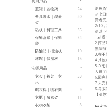
餐廚用品
退換貨
瓶罐｜置物架
24
※七日
餐具瀝水｜鍋蓋
20
費者完
架
2/10
砧板｜料理工具
35
※以下
1.超
保鮮盒罐｜保鮮
54
2.商
袋
無法辦
防油貼｜擋油板
10
3.在
杯碗｜保溫杯
15
4.其
5.在
洗曬用品
人員了
衣架｜被架｜衣
33
6.因
夾
7.未
8.每
曬衣桿｜曬衣架
9
【請尊
衣櫃｜吊衣架
11
衣物收納
8
顧客