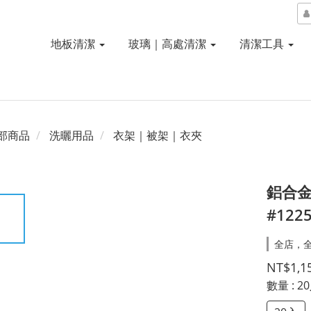
地板清潔
玻璃｜高處清潔
清潔工具
部商品
洗曬用品
衣架｜被架｜衣夾
鋁合金
#122
全店，
NT$1,1
數量
: 2