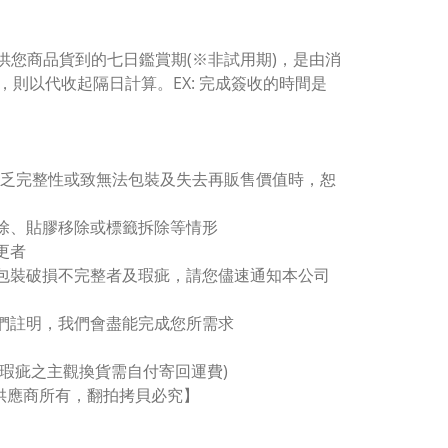
Y提供您商品貨到的七日鑑賞期(※非試用期)，是由消
則以代收起隔日計算。EX: 完成簽收的時間是
致缺乏完整性或致無法包裝及失去再販售價值時，恕
除、貼膠移除或標籤拆除等情形
更者
成包裝破損不完整者及瑕疵，請您儘速通知本公司
我們註明，我們會盡能完成您所需求
非瑕疵之主觀換貨需自付寄回運費)
及供應商所有，翻拍拷貝必究】