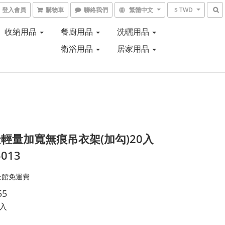
登入會員
購物車
聯絡我們
繁體中文
$ TWD
收納用品
餐廚用品
洗曬用品
衛浴用品
居家用品
輕量加寬無痕吊衣架(加勾)20入
5013
全館免運費
55
0入