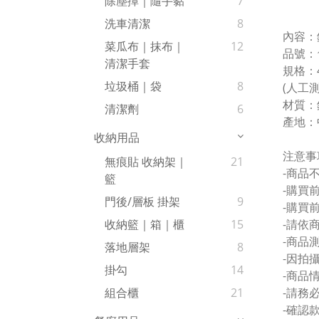
除塵撢｜隨手黏
7
洗車清潔
8
內容：
菜瓜布｜抹布｜
12
品號：
清潔手套
規格：4
垃圾桶｜袋
8
(人工
材質：
清潔劑
6
產地：
收納用品
注意事
無痕貼 收納架｜
21
-商品
籃
-購買
門後/層板 掛架
9
-購買
-請依
收納籃｜箱｜櫃
15
-商品
落地層架
8
-因拍
掛勾
14
-商品
-請務
組合櫃
21
-確認