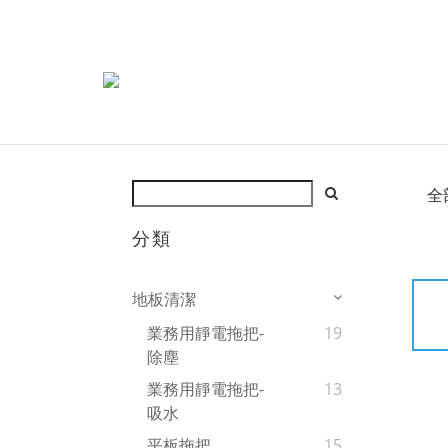
全
分類
地板清潔
業務用靜電拖把-
19
除塵
業務用靜電拖把-
13
吸水
平板拖把
15