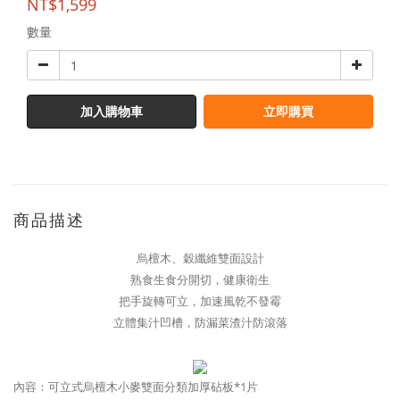
NT$1,599
數量
加入購物車
立即購買
商品描述
烏檀木、穀纖維雙面設計
熟食生食分開切，健康衛生
把手旋轉可立，加速風乾不發霉
立體集汁凹槽，防漏菜渣汁防滾落
內容：可立式烏檀木小麥雙面分類加厚砧板*1片