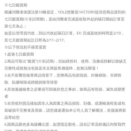
※七日鑑賞期
根據消費者保護法第19條規定，YOLE悠樂居/VICTORY提供您商品貨到的
七日鑑賞期(※非試用期)，是由消費者完成簽收取件起的隔日開始計算至
第七天為止；
如是以管理員代收，則以代收起隔日計算。EX: 完成簽收的時間是2/10，
其七天鑑賞期起訖日即為2/11~2/17。
※以下情況恕不接受退貨
1.超過七日鑑賞期
2.商品可取出"鑑賞"(※非試用)，但如經拆封、使用、洗滌或拆解以致缺乏
完整性或致無法包裝及失去再販售價值時，恕無法辦退！
3.在不影響您檢查商品情形下，您將商品包裝毀損、封條移除、吊牌拆
除、貼膠移除或標籤拆除等情形
4.其他逾越檢查之必要或可歸責於您之事由，致商品有毀損、滅失或變更
者
5.在您收到貨品後如因非人為因素之商品損毀、刮傷、或運輸過程造成包
裝破損不完整者及瑕疵，請您儘速通知本公司人員了解概況，並儘速將新
品寄給您
6.因商品顏色多為隨機出貨，如需指定顏色，請在訂單流程備註內幫我們