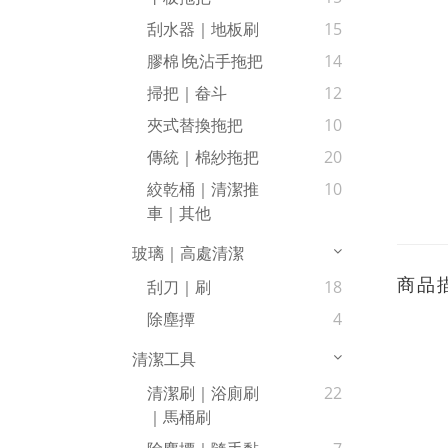
刮水器｜地板刷
15
膠棉∣免沾手拖把
14
掃把｜畚斗
12
夾式替換拖把
10
傳統｜棉紗拖把
20
絞乾桶｜清潔推
10
車｜其他
玻璃｜高處清潔
商品
刮刀｜刷
18
除塵撢
4
清潔工具
清潔刷｜浴廁刷
22
｜馬桶刷