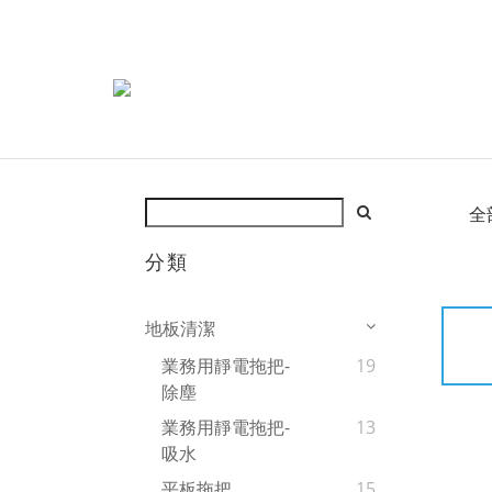
全
分類
地板清潔
業務用靜電拖把-
19
除塵
業務用靜電拖把-
13
吸水
平板拖把
15