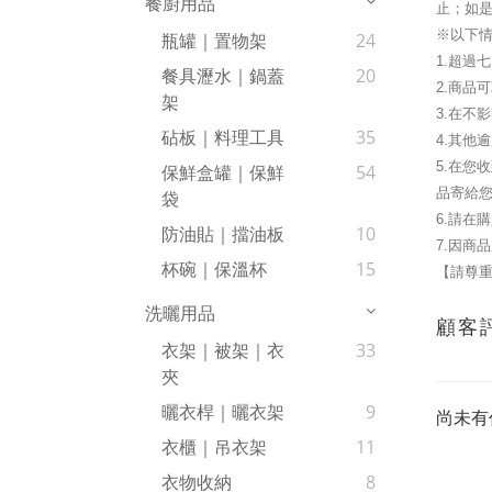
餐廚用品
止；如是
※以下
瓶罐｜置物架
24
1.超過
餐具瀝水｜鍋蓋
20
2.商品
架
3.在不
砧板｜料理工具
35
4.其他
5.在
保鮮盒罐｜保鮮
54
品寄給
袋
6.請在
防油貼｜擋油板
10
7.因商
杯碗｜保溫杯
15
【請尊重
洗曬用品
顧客
衣架｜被架｜衣
33
夾
曬衣桿｜曬衣架
9
尚未有
衣櫃｜吊衣架
11
衣物收納
8