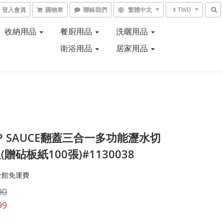
登入會員
購物車
聯絡我們
繁體中文
$ TWD
收納用品
餐廚用品
洗曬用品
衛浴用品
居家用品
P SAUCE翻蓋三合一多功能瀝水切
贈砧板紙100張)#1130038
全館免運費
90
99