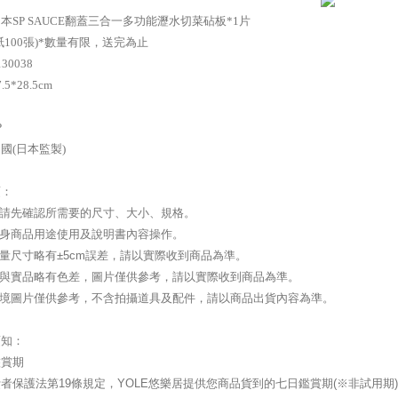
本SP SAUCE翻蓋三合一多功能瀝水切菜砧板*1片
紙100張)*數量有限，送完為止
30038
5*28.5cm
白
P
國(日本監製)
項：
前請先確認所需要的尺寸、大小、規格。
本身商品用途使用及說明書內容操作。
測量尺寸略有±5cm誤差，請以實際收到商品為準。
攝與實品略有色差，圖片僅供參考，請以實際收到商品為準。
情境圖片僅供參考，不含拍攝道具及配件，請以商品出貨內容為準。
須知：
鑑賞期
者保護法第19條規定，YOLE悠樂居提供您商品貨到的七日鑑賞期(※非試用