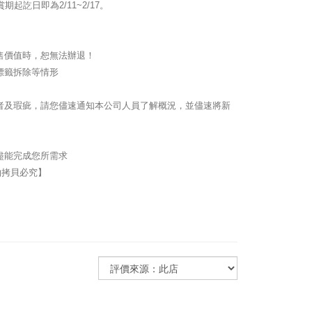
起訖日即為2/11~2/17。
售價值時，恕無法辦退！
標籤拆除等情形
者及瑕疵，請您儘速通知本公司人員了解概況，並儘速將新
盡能完成您所需求
拍拷貝必究】