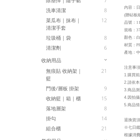
除塵撢｜隨手黏
7
內容：日
洗車清潔
8
(贈砧板
菜瓜布｜抹布｜
12
品號：11
清潔手套
規格：37.
垃圾桶｜袋
8
顏色：
材質：P
清潔劑
6
產地：中
收納用品
注意事
無痕貼 收納架｜
21
1.購買
籃
2.請依
門後/層板 掛架
9
3.商品
4.因拍
收納籃｜箱｜櫃
15
5.商品
落地層架
8
掛勾
14
退換貨
※七日
組合櫃
21
根據消費