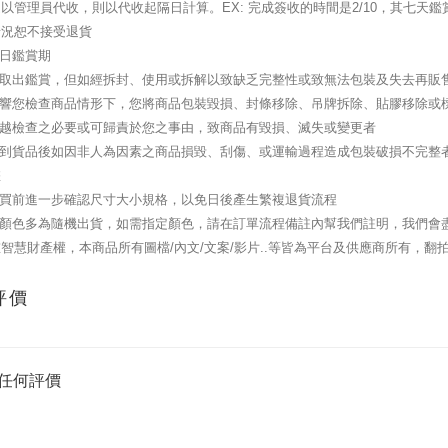
以管理員代收，則以代收起隔日計算。EX: 完成簽收的時間是2/10，其七天鑑賞期
情況恕不接受退貨
七日鑑賞期
可取出鑑賞，但如經拆封、使用或拆解以致缺乏完整性或致無法包裝及失去再販
影響您檢查商品情形下，您將商品包裝毀損、封條移除、吊牌拆除、貼膠移除或
逾越檢查之必要或可歸責於您之事由，致商品有毀損、滅失或變更者
您收到貨品後如因非人為因素之商品損毀、刮傷、或運輸過程造成包裝破損不完整
您
購買前進一步確認尺寸大小規格，以免日後產生繁複退貨流程
品顏色多為隨機出貨，如需指定顏色，請在訂單流程備註內幫我們註明，我們會
智慧財產權，本商品所有圖檔/內文/文案/影片..等皆為平台及供應商所有，翻
評價
任何評價