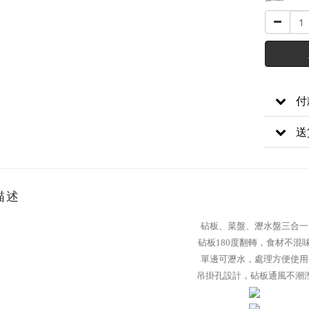
付
送
描述
砧板、菜盤、瀝水盤三合一
砧板180度翻轉，食材不混
單邊可瀝水，處理方便使用
吊掛孔設計，砧板通風不潮