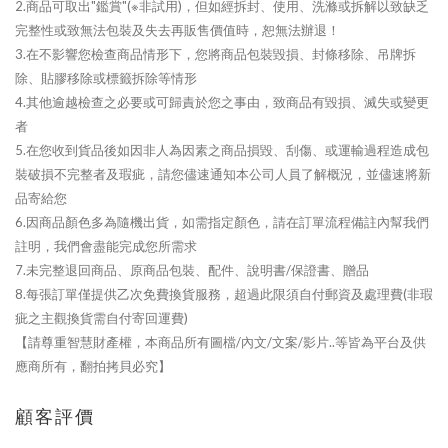
2.商品可取出"鑑賞"(※非試用)，但如經拆封、使用、洗滌或拆解以致缺乏
完整性或致無法包裝及失去再販售價值時，恕無法辦退！
3.在不影響您檢查商品情形下，您將商品包裝毀損、封條移除、吊牌拆
除、貼膠移除或標籤拆除等情形
4.其他逾越檢查之必要或可歸責於您之事由，致商品有毀損、滅失或變更
者
5.在您收到貨品後如因非人為因素之商品損毀、刮傷、或運輸過程造成包
裝破損不完整者及瑕疵，請您儘速通知本公司人員了解概況，並儘速將新
品寄給您
6.因商品顏色多為隨機出貨，如需指定顏色，請在訂單流程備註內幫我們
註明，我們會盡能完成您所需求
7.未完整退回商品、原商品包裝、配件、說明書/保證書、贈品
8.每張訂單僅提供乙次免費換貨服務，超過此限須自付郵資及處理費(非瑕
疵之主觀換貨需自付寄回運費)
【請尊重智慧財產權，本商品所有圖檔/內文/文案/影片..等皆為平台及供
應商所有，翻拍拷貝必究】
顧客評價