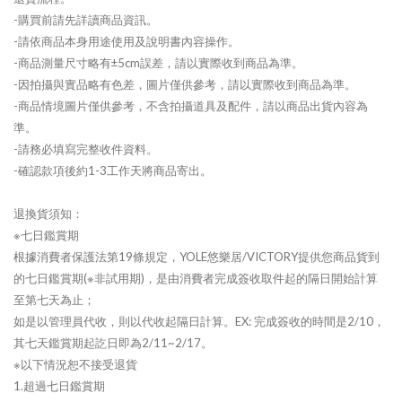
-購買前請先詳讀商品資訊。
-請依商品本身用途使用及說明書內容操作。
-商品測量尺寸略有±5cm誤差，請以實際收到商品為準。
-因拍攝與實品略有色差，圖片僅供參考，請以實際收到商品為準。
-商品情境圖片僅供參考，不含拍攝道具及配件，請以商品出貨內容為
準。
-請務必填寫完整收件資料。
-確認款項後約1-3工作天將商品寄出。
退換貨須知：
※七日鑑賞期
根據消費者保護法第19條規定，YOLE悠樂居/VICTORY提供您商品貨到
的七日鑑賞期(※非試用期)，是由消費者完成簽收取件起的隔日開始計算
至第七天為止；
如是以管理員代收，則以代收起隔日計算。EX: 完成簽收的時間是2/10，
其七天鑑賞期起訖日即為2/11~2/17。
※以下情況恕不接受退貨
1.超過七日鑑賞期