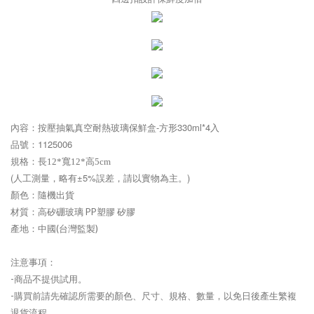
內容：
按壓抽氣真空耐熱玻璃保鮮盒-方形330ml*4入
品號：
1125006
規格：
長12*寬12*高5cm
(人工測量，略有±5%誤差，請以實物為主。)
顏色：隨機出貨
材質：
高矽硼玻璃 PP塑膠 矽膠
產地：中國(台灣監製)
注意事項：
-商品不提供試用。
-購買前請先確認所需要的顏色、尺寸、規格、數量，以免日後產生繁複
退貨流程。