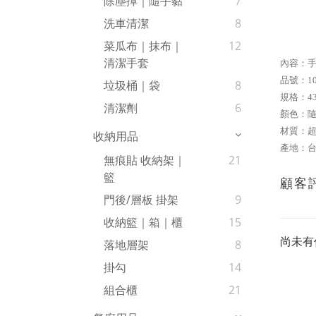
除塵撢｜隨手黏
7
洗車清潔
8
菜瓜布｜抹布｜
12
清潔手套
內容：
品號：
1
垃圾桶｜袋
8
規格：43
清潔劑
6
顏色：
材質：超
收納用品
產地：
無痕貼 收納架｜
21
籃
顧客
門後/層板 掛架
9
收納籃｜箱｜櫃
15
尚未有
落地層架
8
掛勾
14
組合櫃
21