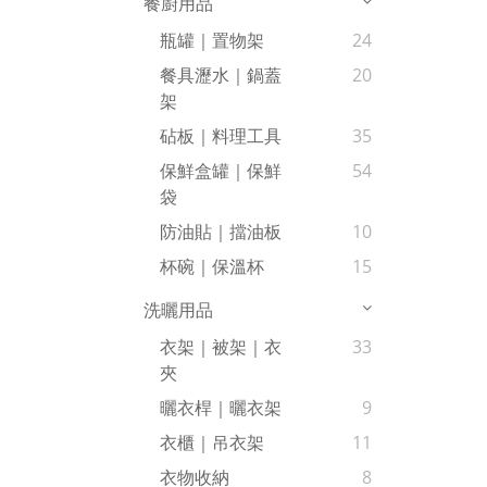
餐廚用品
瓶罐｜置物架
24
餐具瀝水｜鍋蓋
20
架
砧板｜料理工具
35
保鮮盒罐｜保鮮
54
袋
防油貼｜擋油板
10
杯碗｜保溫杯
15
洗曬用品
衣架｜被架｜衣
33
夾
曬衣桿｜曬衣架
9
衣櫃｜吊衣架
11
衣物收納
8