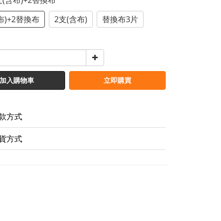
1支(含布)+2替換布
布)+2替換布
2支(含布)
替換布3片
加入購物車
立即購買
款方式
貨方式