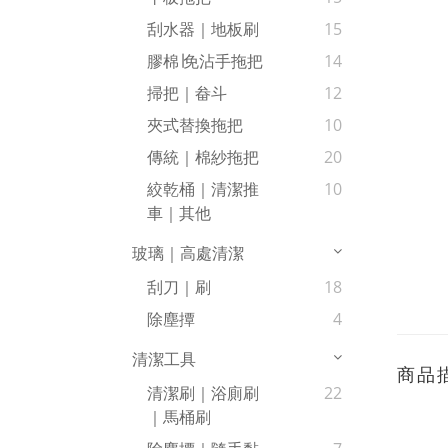
刮水器｜地板刷
15
膠棉∣免沾手拖把
14
掃把｜畚斗
12
夾式替換拖把
10
傳統｜棉紗拖把
20
絞乾桶｜清潔推
10
車｜其他
玻璃｜高處清潔
刮刀｜刷
18
除塵撢
4
清潔工具
商品
清潔刷｜浴廁刷
22
｜馬桶刷