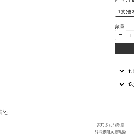
內容
: 
1支(含
數量
付
送
描述
家用多功能除塵
靜電吸附灰塵毛髮