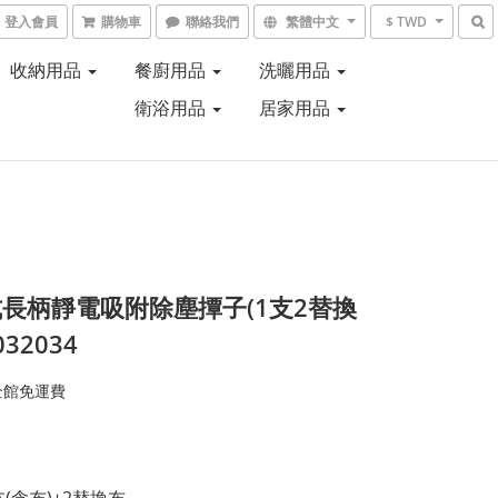
登入會員
購物車
聯絡我們
繁體中文
$ TWD
收納用品
餐廚用品
洗曬用品
衛浴用品
居家用品
長柄靜電吸附除塵撢子(1支2替換
032034
全館免運費