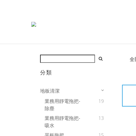
全
分類
地板清潔
業務用靜電拖把-
19
除塵
業務用靜電拖把-
13
吸水
平板拖把
15