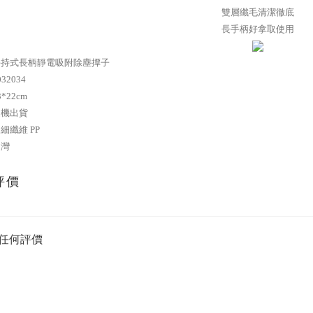
雙層纖毛清潔徹底
長手柄好拿取使用
手持式長柄靜電吸附除塵撢子
032034
*22cm
隨機出貨
細纖維 PP
台灣
評價
任何評價