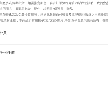
品顏色多為隨機出貨，如需指定顏色，請在訂單流程備註內幫我們註明，我們會
整退回商品、原商品包裝、配件、說明書/保證書、贈品
訂單僅提供乙次免費換貨服務，超過此限須自付郵資及處理費(非瑕疵之主觀換貨
智慧財產權，本商品所有圖檔/內文/文案/影片..等皆為平台及供應商所有，翻
評價
任何評價