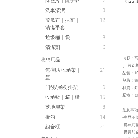
商品
除塵撢｜隨手黏
7
洗車清潔
8
菜瓜布｜抹布｜
12
清潔手套
垃圾桶｜袋
8
清潔劑
6
內容：
收納用品
(二段鋁桿
無痕貼 收納架｜
21
品號：
1
籃
規格：
鋁
門後/層板 掛架
9
材質：
產地：
收納籃｜箱｜櫃
15
落地層架
8
注意事
掛勾
14
-商品不
-購買
組合櫃
21
-購買前