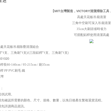
描述
【MIT台灣製造，VICTORY清潔掃除工
高處天花板吊扇清潔
三角中空刷可深入吊扇清潔
35cm大刷頭省時省力
可搭配鋁桿使用清潔高處
高處天花板吊扇除塵清潔組合
*1支、三角刷*1支)/
三段鋁桿*1支、
三角刷
*1支)
(
031020
桿長80-140cm / 
95-215cm
 / 刷35cm
鋁桿
PP PVC刷毛 鐵
台灣
項：
提供試用。
前請先確認所需要的顏色、尺寸、規格、數量，以免日後產生繁複退貨流程。
請先詳讀商品資訊。