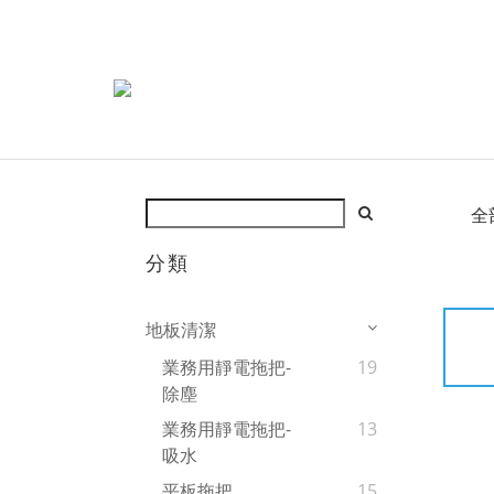
全
分類
地板清潔
業務用靜電拖把-
19
除塵
業務用靜電拖把-
13
吸水
平板拖把
15