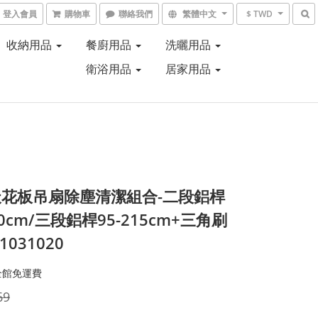
登入會員
購物車
聯絡我們
繁體中文
$ TWD
收納用品
餐廚用品
洗曬用品
衛浴用品
居家用品
花板吊扇除塵清潔組合-二段鋁桿
40cm/三段鋁桿95-215cm+三角刷
#1031020
全館免運費
69