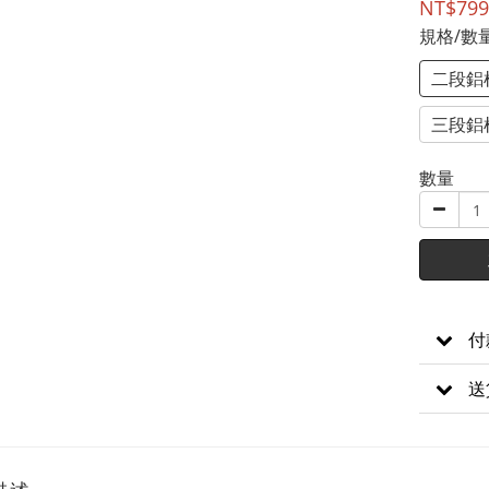
NT$799
規格/數
二段鋁
三段鋁
數量
付
送