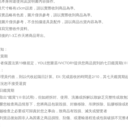
品本身用途使用及說明書內容操作。
量尺寸略有±5cm誤差，請以實際收到商品為準。
與實品略有色差，圖片僅供參考，請以實際收到商品為準。
境圖片僅供參考，不含拍攝道具及配件，請以商品出貨內容為準。
填寫完整收件資料。
項後約1-3工作天將商品寄出。
須知：
鑑賞期
者保護法第19條規定，YOLE悠樂居/VICTORY提供您商品貨到的七日鑑賞
止；
理員代收，則以代收起隔日計算。EX: 完成簽收的時間是2/10，其七天鑑賞期起訖日
情況恕不接受退貨
七日鑑賞期
可取出"鑑賞"(※非試用)，但如經拆封、使用、洗滌或拆解以致缺乏完整性或
影響您檢查商品情形下，您將商品包裝毀損、封條移除、吊牌拆除、貼膠移除或
逾越檢查之必要或可歸責於您之事由，致商品有毀損、滅失或變更者
您收到貨品後如因非人為因素之商品損毀、刮傷、或運輸過程造成包裝破損不完整
您