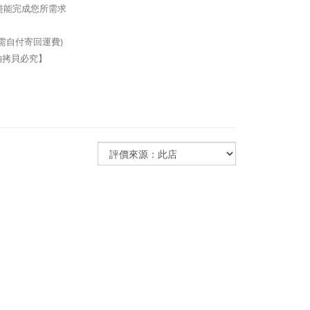
盡能完成您所需求
需自付寄回運費)
拍拷貝必究】