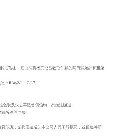
期(※非試用期)，是由消費者完成簽收取件起的隔日開始計算至第
即為2/11~2/17。
致無法包裝及失去再販售價值時，恕無法辦退！
標籤拆除等情形
者及瑕疵，請您儘速通知本公司人員了解概況，並儘速將新