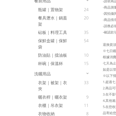
餐廚用品
-請依商
-商品測
瓶罐｜置物架
24
-因拍攝
餐具瀝水｜鍋蓋
20
-商品情
架
-請務必
砧板｜料理工具
35
-確認款
保鮮盒罐｜保鮮
54
退換貨
袋
※七日
防油貼｜擋油板
10
根據消費
杯碗｜保溫杯
15
七天為
如是以管
洗曬用品
※以下
1.超過
衣架｜被架｜衣
33
2.商品
夾
3.在不
曬衣桿｜曬衣架
9
4.其他
衣櫃｜吊衣架
11
5.在
品寄給
衣物收納
8