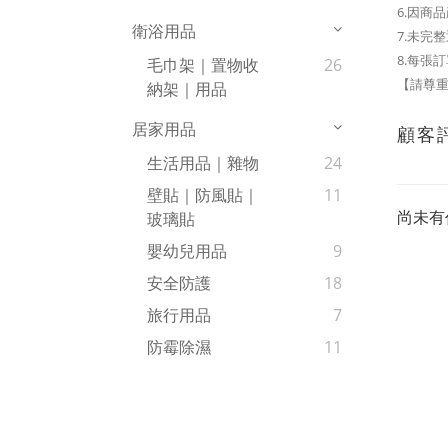
6.因商
衛浴用品
7.未完
8.每張
毛巾架｜置物收
26
【請尊重
納架｜用品
居家用品
顧客
生活用品｜雜物
24
壁貼｜防風貼｜
11
尚未有
玻璃貼
嬰幼兒用品
9
安全防護
18
旅行用品
7
防霉除濕
11