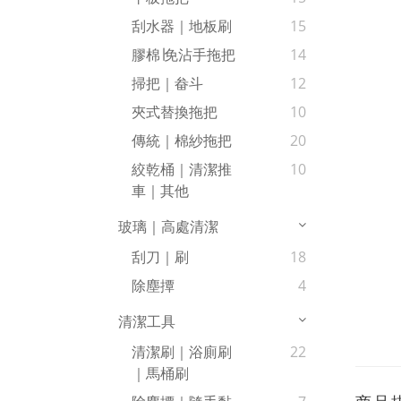
刮水器｜地板刷
15
膠棉∣免沾手拖把
14
掃把｜畚斗
12
夾式替換拖把
10
傳統｜棉紗拖把
20
絞乾桶｜清潔推
10
車｜其他
玻璃｜高處清潔
刮刀｜刷
18
除塵撢
4
清潔工具
清潔刷｜浴廁刷
22
｜馬桶刷