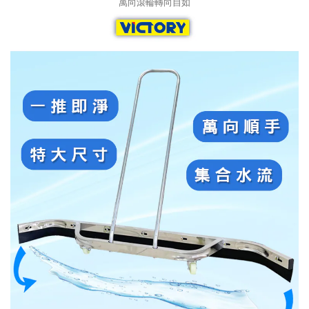
萬向滾輪轉向自如