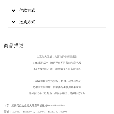
付款方式
送貨方式
商品描述
加寬加大面板，大面積掃除輕鬆應對
5cm纖薄設計，隙縫死角不再藏納灰塵污垢
360度旋轉拖把頭，徹底清潔各處底層角落
不鏽鋼加粗管壁拖把桿，耐用不易生鏽氧化
超細
高密度纖維，輕鬆抓附毛髮與棉絮灰塵
海綿握把手柔軟舒適，抓握手感佳，打掃輕鬆省力
內容：
業務用鋁合金特大除塵平板拖把90cm/65cm/45cm
品號：
1025097
、
1025097-1、
1025077、1025078、1025094