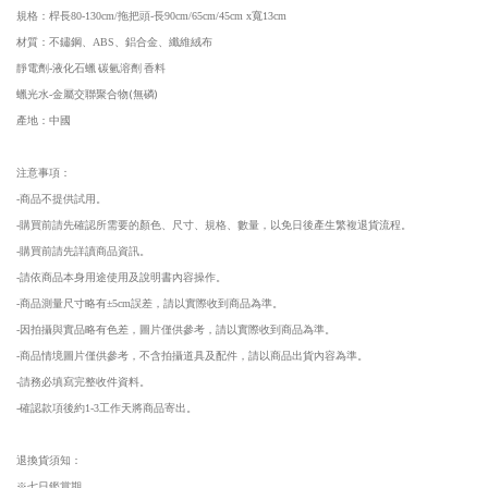
規格：桿長80-130cm/拖把頭-長
90cm/65cm/45cm
x寬13cm
材質：不鏽鋼、ABS、鋁合金、纖維絨布
液化石蠟 碳氫溶劑 香料
靜電劑-
金屬交聯聚合物(無磷)
蠟光水-
產地：中國
注意事項：
-商品不提供試用。
-購買前請先確認所需要的顏色、尺寸、規格、數量，以免日後產生繁複退貨流程。
-購買前請先詳讀商品資訊。
-請依商品本身用途使用及說明書內容操作。
-商品測量尺寸略有±5cm誤差，請以實際收到商品為準。
-因拍攝與實品略有色差，圖片僅供參考，請以實際收到商品為準。
-商品情境圖片僅供參考，不含拍攝道具及配件，請以商品出貨內容為準。
-請務必填寫完整收件資料。
-確認款項後約1-3工作天將商品寄出。
退換貨須知：
※七日鑑賞期