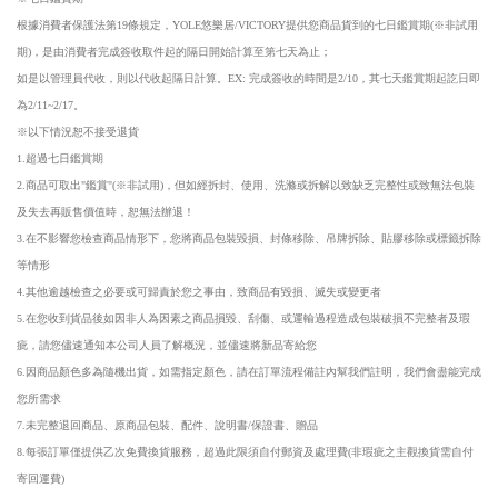
根據消費者保護法第19條規定，YOLE悠樂居/VICTORY提供您商品貨到的七日鑑賞期(※非試用
期)，是由消費者完成簽收取件起的隔日開始計算至第七天為止；
如是以管理員代收，則以代收起隔日計算。EX: 完成簽收的時間是2/10，其七天鑑賞期起訖日即
為2/11~2/17。
※以下情況恕不接受退貨
1.超過七日鑑賞期
2.商品可取出"鑑賞"(※非試用)，但如經拆封、使用、洗滌或拆解以致缺乏完整性或致無法包裝
及失去再販售價值時，恕無法辦退！
3.在不影響您檢查商品情形下，您將商品包裝毀損、封條移除、吊牌拆除、貼膠移除或標籤拆除
等情形
4.其他逾越檢查之必要或可歸責於您之事由，致商品有毀損、滅失或變更者
5.在您收到貨品後如因非人為因素之商品損毀、刮傷、或運輸過程造成包裝破損不完整者及瑕
疵，請您儘速通知本公司人員了解概況，並儘速將新品寄給您
6.因商品顏色多為隨機出貨，如需指定顏色，請在訂單流程備註內幫我們註明，我們會盡能完成
您所需求
7.未完整退回商品、原商品包裝、配件、說明書/保證書、贈品
8.每張訂單僅提供乙次免費換貨服務，超過此限須自付郵資及處理費(非瑕疵之主觀換貨需自付
寄回運費)