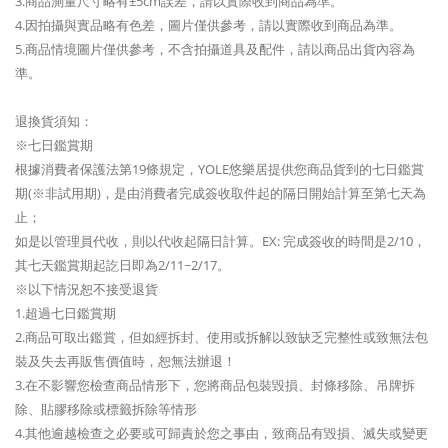
3.商品測量尺寸略有±5cm誤差，請以實際收到商品為準。
4.因拍攝與實品略有色差，圖片僅供參考，請以實際收到商品為準。
5.商品情境圖片僅供參考，不含拍攝道具及配件，請以商品出貨內容為
準。
退換貨須知：
※七日鑑賞期
根據消費者保護法第19條規定，YOLE悠樂居提供您商品貨到的七日鑑賞
期(※非試用期)，是由消費者完成簽收取件起的隔日開始計算至第七天為
止；
如是以管理員代收，則以代收起隔日計算。EX: 完成簽收的時間是2/10，
其七天鑑賞期起訖日即為2/11~2/17。
※以下情況恕不接受退貨
1.超過七日鑑賞期
2.商品可取出鑑賞，但如經拆封、使用或拆解以致缺乏完整性或致無法包
裝及失去再販售價值時，恕無法辦退！
3.在不影響您檢查商品情形下，您將商品包裝毀損、封條移除、吊牌拆
除、貼膠移除或標籤拆除等情形
4.其他逾越檢查之必要或可歸責於您之事由，致商品有毀損、滅失或變更