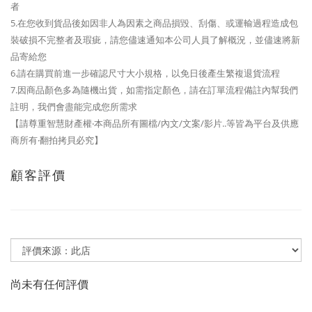
者
5.在您收到貨品後如因非人為因素之商品損毀、刮傷、或運輸過程造成包
裝破損不完整者及瑕疵，請您儘速通知本公司人員了解概況，並儘速將新
品寄給您
6.請在購買前進一步確認尺寸大小規格，以免日後產生繁複退貨流程
7.因商品顏色多為隨機出貨，如需指定顏色，請在訂單流程備註內幫我們
註明，我們會盡能完成您所需求
【請尊重智慧財產權‧本商品所有圖檔/內文/文案/影片..等皆為平台及供應
商所有‧翻拍拷貝必究】
顧客評價
尚未有任何評價