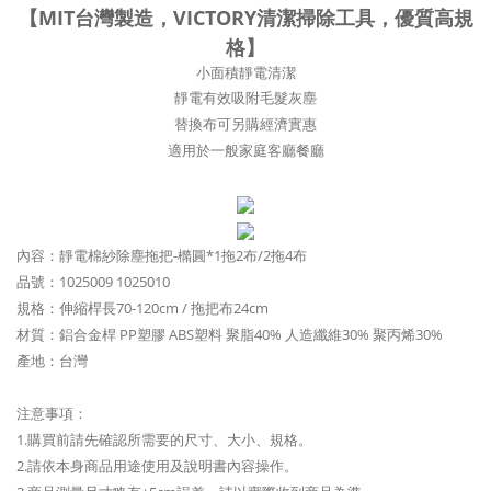
【MIT台灣製造，VICTORY清潔掃除工具，優質高規
格】
小面積靜電清潔
靜電有效吸附毛髮灰塵
替換布可另購經濟實惠
適用於一般家庭客廳餐廳
內容：靜電棉紗除塵拖把-橢圓*1拖2布/2拖4布
品號：1025009 1025010
規格：伸縮桿長70-120cm / 拖把布24cm
材質：鋁合金桿 PP塑膠 ABS塑料 聚脂40% 人造纖維30% 聚丙烯30%
產地：台灣
注意事項：
1.購買前請先確認所需要的尺寸、大小、規格。
2.請依本身商品用途使用及說明書內容操作。