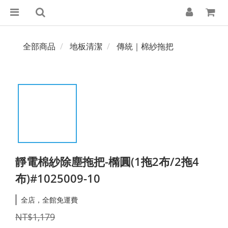
全部商品
地板清潔
傳統｜棉紗拖把
靜電棉紗除塵拖把-橢圓(1拖2布/2拖4
布)#1025009-10
全店，全館免運費
NT$1,179