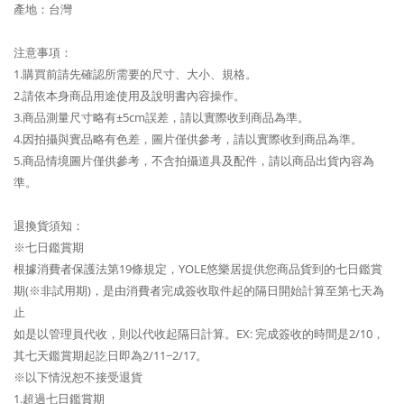
產地：台灣
注意事項：
1.購買前請先確認所需要的尺寸、大小、規格。
2.請依本身商品用途使用及說明書內容操作。
3.商品測量尺寸略有±5cm誤差，請以實際收到商品為準。
4.因拍攝與實品略有色差，圖片僅供參考，請以實際收到商品為準。
5.商品情境圖片僅供參考，不含拍攝道具及配件，請以商品出貨內容為
準。
退換貨須知：
※七日鑑賞期
根據消費者保護法第19條規定，YOLE悠樂居提供您商品貨到的七日鑑賞
期(※非試用期)，是由消費者完成簽收取件起的隔日開始計算至第七天為
止
如是以管理員代收，則以代收起隔日計算。EX: 完成簽收的時間是2/10，
其七天鑑賞期起訖日即為2/11~2/17。
※以下情況恕不接受退貨
1.超過七日鑑賞期