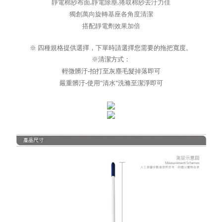
靜電棉紗布面,靜電除塵,捲取棉紗去汙力佳
獨創萬向旋轉基座各角度清潔
搭配靜電劑效果加倍
※ 四種規格提供選擇，下單時請選擇您需要的拖把寬度。
※清潔方式：
輕微髒汙-拍打至灰塵毛髮掉落即可
嚴重髒汙-使用"清水"洗滌至潔淨即可