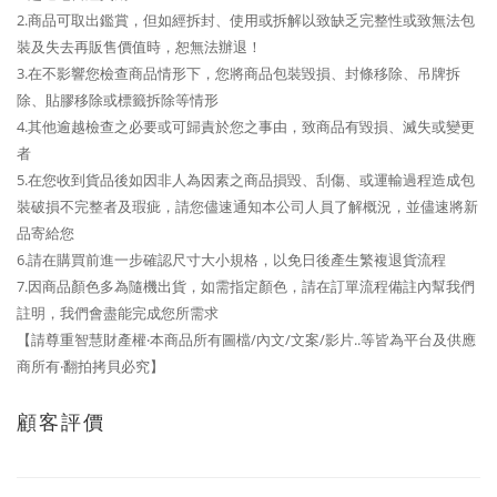
2.商品可取出鑑賞，但如經拆封、使用或拆解以致缺乏完整性或致無法包
裝及失去再販售價值時，恕無法辦退！
3.在不影響您檢查商品情形下，您將商品包裝毀損、封條移除、吊牌拆
除、貼膠移除或標籤拆除等情形
4.其他逾越檢查之必要或可歸責於您之事由，致商品有毀損、滅失或變更
者
5.在您收到貨品後如因非人為因素之商品損毀、刮傷、或運輸過程造成包
裝破損不完整者及瑕疵，請您儘速通知本公司人員了解概況，並儘速將新
品寄給您
6.請在購買前進一步確認尺寸大小規格，以免日後產生繁複退貨流程
7.因商品顏色多為隨機出貨，如需指定顏色，請在訂單流程備註內幫我們
註明，我們會盡能完成您所需求
【請尊重智慧財產權‧本商品所有圖檔/內文/文案/影片..等皆為平台及供應
商所有‧翻拍拷貝必究】
顧客評價