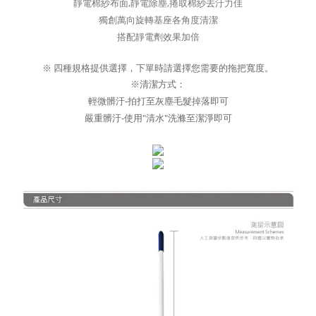
靜電棉紗布面,靜電除塵,捲取棉紗去汙力佳
獨創萬向旋轉基座各角度清潔
搭配靜電劑效果加倍
※ 四種規格提供選擇，下單時請選擇您需要的拖把寬度。
※清潔方式：
輕微髒汙-拍打至灰塵毛髮掉落即可
嚴重髒汙-使用"清水"洗滌至潔淨即可