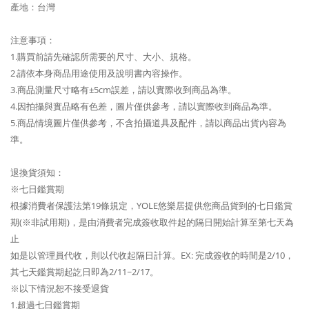
產地：台灣
注意事項：
1.購買前請先確認所需要的尺寸、大小、規格。
2.請依本身商品用途使用及說明書內容操作。
3.商品測量尺寸略有±5cm誤差，請以實際收到商品為準。
4.因拍攝與實品略有色差，圖片僅供參考，請以實際收到商品為準。
5.商品情境圖片僅供參考，不含拍攝道具及配件，請以商品出貨內容為
準。
退換貨須知：
※七日鑑賞期
根據消費者保護法第19條規定，YOLE悠樂居提供您商品貨到的七日鑑賞
期(※非試用期)，是由消費者完成簽收取件起的隔日開始計算至第七天為
止
如是以管理員代收，則以代收起隔日計算。EX: 完成簽收的時間是2/10，
其七天鑑賞期起訖日即為2/11~2/17。
※以下情況恕不接受退貨
1.超過七日鑑賞期