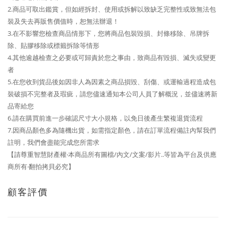
2.商品可取出鑑賞，但如經拆封、使用或拆解以致缺乏完整性或致無法包
裝及失去再販售價值時，恕無法辦退！
3.在不影響您檢查商品情形下，您將商品包裝毀損、封條移除、吊牌拆
除、貼膠移除或標籤拆除等情形
4.其他逾越檢查之必要或可歸責於您之事由，致商品有毀損、滅失或變更
者
5.在您收到貨品後如因非人為因素之商品損毀、刮傷、或運輸過程造成包
裝破損不完整者及瑕疵，請您儘速通知本公司人員了解概況，並儘速將新
品寄給您
6.請在購買前進一步確認尺寸大小規格，以免日後產生繁複退貨流程
7.因商品顏色多為隨機出貨，如需指定顏色，請在訂單流程備註內幫我們
註明，我們會盡能完成您所需求
【請尊重智慧財產權‧本商品所有圖檔/內文/文案/影片..等皆為平台及供應
商所有‧翻拍拷貝必究】
顧客評價