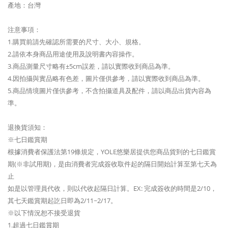
產地：台灣
注意事項：
1.購買前請先確認所需要的尺寸、大小、規格。
2.請依本身商品用途使用及說明書內容操作。
3.商品測量尺寸略有±5cm誤差，請以實際收到商品為準。
4.因拍攝與實品略有色差，圖片僅供參考，請以實際收到商品為準。
5.商品情境圖片僅供參考，不含拍攝道具及配件，請以商品出貨內容為
準。
退換貨須知：
※七日鑑賞期
根據消費者保護法第19條規定，YOLE悠樂居提供您商品貨到的七日鑑賞
期(※非試用期)，是由消費者完成簽收取件起的隔日開始計算至第七天為
止
如是以管理員代收，則以代收起隔日計算。EX: 完成簽收的時間是2/10，
其七天鑑賞期起訖日即為2/11~2/17。
※以下情況恕不接受退貨
1.超過七日鑑賞期