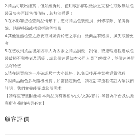
2.商品可取出鑑賞，但如經拆封、使用或拆解以致缺乏完整性或致無法包
裝及失去再販售價值時，恕無法辦退！
3.在不影響您檢查商品情形下，您將商品包裝毀損、封條移除、吊牌拆
除、貼膠移除或標籤拆除等情形
4.其他逾越檢查之必要或可歸責於您之事由，致商品有毀損、滅失或變更
者
5.在您收到貨品後如因非人為因素之商品損毀、刮傷、或運輸過程造成包
裝破損不完整者及瑕疵，請您儘速通知本公司人員了解概況，並儘速將新
品寄給您
6.請在購買前進一步確認尺寸大小規格，以免日後產生繁複退貨流程
7.因商品顏色多為隨機出貨，如需指定顏色，請在訂單流程備註內幫我們
註明，我們會盡能完成您所需求
【請尊重智慧財產權‧本商品所有圖檔/內文/文案/影片..等皆為平台及供應
商所有‧翻拍拷貝必究】
顧客評價