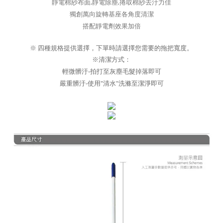
靜電棉紗布面,靜電除塵,捲取棉紗去汙力佳
獨創萬向旋轉基座各角度清潔
搭配靜電劑效果加倍
※ 四種規格提供選擇，下單時請選擇您需要的拖把寬度。
※清潔方式：
輕微髒汙-拍打至灰塵毛髮掉落即可
嚴重髒汙-使用"清水"洗滌至潔淨即可