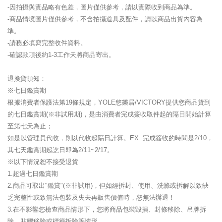
-因拍攝與實品略有色差，圖片僅供參考，請以實際收到商品為準。
-商品情境圖片僅供參考，不含拍攝道具及配件，請以商品出貨內容為
準。
-請務必填寫完整收件資料。
-確認款項後約1-3工作天將商品寄出。
退換貨須知：
※七日鑑賞期
根據消費者保護法第19條規定，YOLE悠樂居/VICTORY提供您商品貨到
的七日鑑賞期(※非試用期)，是由消費者完成簽收取件起的隔日開始計算
至第七天為止；
如是以管理員代收，則以代收起隔日計算。EX: 完成簽收的時間是2/10，
其七天鑑賞期起訖日即為2/11~2/17。
※以下情況恕不接受退貨
1.超過七日鑑賞期
2.商品可取出"鑑賞"(※非試用)，但如經拆封、使用、洗滌或拆解以致缺
乏完整性或致無法包裝及失去再販售價值時，恕無法辦退！
3.在不影響您檢查商品情形下，您將商品包裝毀損、封條移除、吊牌拆
除、貼膠移除或標籤拆除等情形