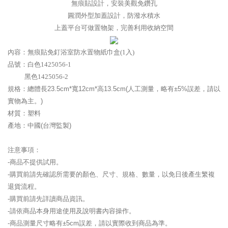
無痕貼設計，安裝美觀免鑽孔
圓潤外型加蓋設計，防潑水積水
上蓋平台可做置物架，完善利用收納空間
內容：
無痕貼免釘浴室防水置物紙巾盒(1入)
品號：白色
1425056-1
黑色
1425056-2
規格：
總體長23.5cm*寬12cm*高13.5cm(人工測量，略有±5%誤差，請以
實物為主。)
材質：塑料
產地：中國(台灣監製)
注意事項：
-商品不提供試用。
-購買前請先確認所需要的顏色、尺寸、規格、數量，以免日後產生繁複
退貨流程。
-購買前請先詳讀商品資訊。
-請依商品本身用途使用及說明書內容操作。
-商品測量尺寸略有±5cm誤差，請以實際收到商品為準。