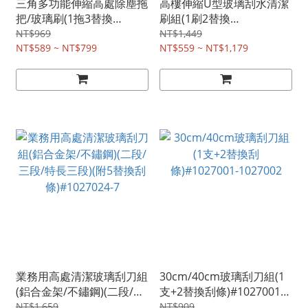
三角多功能伸縮高處除塵拖
高樓伸縮U型玻璃刮水清潔
把/玻璃刷(1拖3替換
刷組(1刷2替換
布)#1025117
布)#1027023
NT$969
NT$1,449
NT$589 ~ NT$799
NT$559 ~ NT$1,179
業務用高處清潔玻璃刮刀組
30cm/40cm玻璃刮刀組(1
(鋁合金架/不鏽鋼)(二段/三
支+2替換刮條)#1027001-
段/特長三段)(附5替換刮
1027002
NT$1,659
NT$909