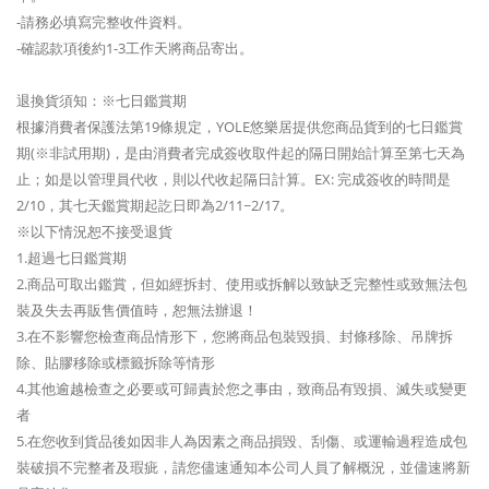
-請務必填寫完整收件資料。
-確認款項後約1-3工作天將商品寄出。
退換貨須知：※七日鑑賞期
根據消費者保護法第19條規定，YOLE悠樂居提供您商品貨到的七日鑑賞
期(※非試用期)，是由消費者完成簽收取件起的隔日開始計算至第七天為
止；如是以管理員代收，則以代收起隔日計算。EX: 完成簽收的時間是
2/10，其七天鑑賞期起訖日即為2/11~2/17。
※以下情況恕不接受退貨
1.超過七日鑑賞期
2.商品可取出鑑賞，但如經拆封、使用或拆解以致缺乏完整性或致無法包
裝及失去再販售價值時，恕無法辦退！
3.在不影響您檢查商品情形下，您將商品包裝毀損、封條移除、吊牌拆
除、貼膠移除或標籤拆除等情形
4.其他逾越檢查之必要或可歸責於您之事由，致商品有毀損、滅失或變更
者
5.在您收到貨品後如因非人為因素之商品損毀、刮傷、或運輸過程造成包
裝破損不完整者及瑕疵，請您儘速通知本公司人員了解概況，並儘速將新