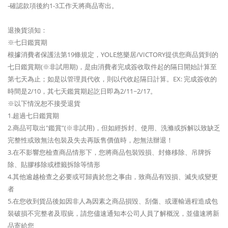
-確認款項後約1-3工作天將商品寄出。
退換貨須知：
※七日鑑賞期
根據消費者保護法第19條規定，YOLE悠樂居/VICTORY提供您商品貨到的
七日鑑賞期(※非試用期)，是由消費者完成簽收取件起的隔日開始計算至
第七天為止；如是以管理員代收，則以代收起隔日計算。EX: 完成簽收的
時間是2/10，其七天鑑賞期起訖日即為2/11~2/17。
※以下情況恕不接受退貨
1.超過七日鑑賞期
2.商品可取出"鑑賞"(※非試用)，但如經拆封、使用、洗滌或拆解以致缺乏
完整性或致無法包裝及失去再販售價值時，恕無法辦退！
3.在不影響您檢查商品情形下，您將商品包裝毀損、封條移除、吊牌拆
除、貼膠移除或標籤拆除等情形
4.其他逾越檢查之必要或可歸責於您之事由，致商品有毀損、滅失或變更
者
5.在您收到貨品後如因非人為因素之商品損毀、刮傷、或運輸過程造成包
裝破損不完整者及瑕疵，請您儘速通知本公司人員了解概況，並儘速將新
品寄給您