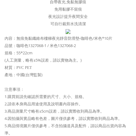
自帶夜光,免黏無膠痕
免用黏膠不留痕
夜光設計提升夜間安全
可自行裁剪水洗清潔
內容：無痕免黏纖維布樓梯夜光靜音防滑墊-咖啡色/米色*10片
品號：咖啡色1327068-1 / 米色1327068-2
規格：55*22cm
(人工測量，略有±5%誤差，請以實物為主。)
材質：
PVC PET
產地：中國(台灣監製)
注意事項：
1.購買前請先確認所需要的尺寸、大小、規格。
2.請依本身商品用途使用及說明書內容操作。
3.商品測量尺寸略有±5cm誤差，請以實際收到商品為準。
4.因拍攝與實品略有色差，圖片僅供參考，請以實際收到商品為準。
5.商品情境圖片僅供參考，不含拍攝道具及配件，請以商品出貨內容為
準。