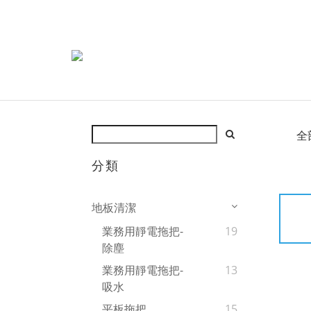
全
分類
地板清潔
業務用靜電拖把-
19
除塵
業務用靜電拖把-
13
吸水
平板拖把
15