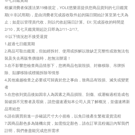
※七日鑑賞期
根據消費者保護法第19條規定，YOLE悠樂居提供您商品貨到的七日鑑賞
期(※非試用期)，是由消費者完成簽收取件起的隔日開始計算至第七天為
止；如是以管理員代收，則以代收起隔日計算。EX: 完成簽收的時間是
2/10，其七天鑑賞期起訖日即為2/11~2/17。
※以下情況恕不接受退貨
1.超過七日鑑賞期
2.商品可取出鑑賞，但如經拆封、使用或拆解以致缺乏完整性或致無法包
裝及失去再販售價值時，恕無法辦退！
3.在不影響您檢查商品情形下，您將商品包裝毀損、封條移除、吊牌拆
除、貼膠移除或標籤拆除等情形
4.其他逾越檢查之必要或可歸責於您之事由，致商品有毀損、滅失或變更
者
5.在您收到貨品後如因非人為因素之商品損毀、刮傷、或運輸過程造成包
裝破損不完整者及瑕疵，請您儘速通知本公司人員了解概況，並儘速將新
品寄給您
6.請在購買前進一步確認尺寸大小規格，以免日後產生繁複退貨流程
7.因商品顏色多為隨機出貨，如需指定顏色，請在訂單流程備註內幫我們
註明，我們會盡能完成您所需求