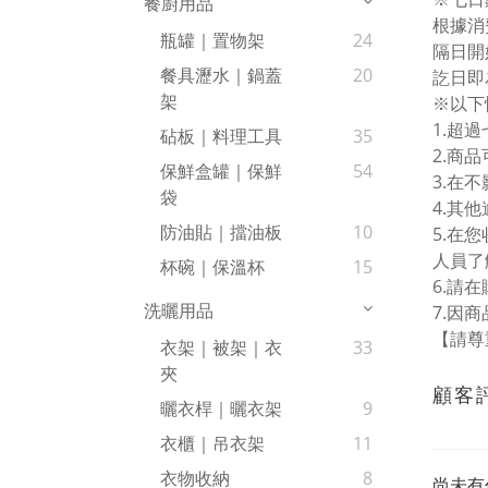
餐廚用品
根據消
瓶罐｜置物架
24
隔日開
餐具瀝水｜鍋蓋
20
訖日即為
架
※以下
1.超
砧板｜料理工具
35
2.商
保鮮盒罐｜保鮮
54
3.在
袋
4.其
防油貼｜擋油板
10
5.在
人員了
杯碗｜保溫杯
15
6.請
洗曬用品
7.因
【請尊
衣架｜被架｜衣
33
夾
顧客
曬衣桿｜曬衣架
9
衣櫃｜吊衣架
11
衣物收納
8
尚未有