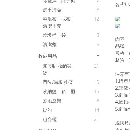
除塵撢｜隨手黏
7
各式掛
洗車清潔
8
菜瓜布｜抹布｜
12
清潔手套
垃圾桶｜袋
8
內容：
清潔劑
6
品號：1
規格：88
收納用品
材質：
無痕貼 收納架｜
21
籃
注意事
1.購
門後/層板 掛架
9
2.請
收納籃｜箱｜櫃
15
3.商
落地層架
8
4.因
5.商
掛勾
14
組合櫃
21
退換貨
※七日