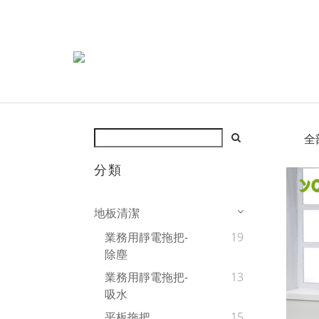
全
分類
地板清潔
業務用靜電拖把-
19
除塵
業務用靜電拖把-
13
吸水
平板拖把
15