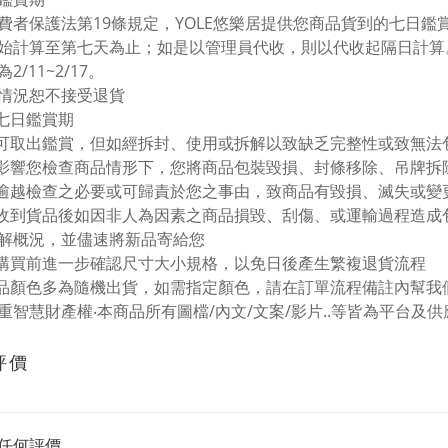
費者保護法第19條規定，YOLE悠樂居提供您商品貨到的七日鑑
始計算至第七天為止；如是以管理員代收，則以代收起隔日計算。E
2/11~2/17。
情況恕不接受退貨
過七日鑑賞期
品可取出鑑賞，但如經拆封、使用或拆解以致缺乏完整性或致無
不影響您檢查商品情形下，您將商品包裝毀損、封條移除、吊牌拆
他逾越檢查之必要或可歸責於您之事由，致商品有毀損、滅失或變
您收到貨品後如因非人為因素之商品損毀、刮傷、或運輸過程造
解概況，並儘速將新品寄給您
在購買前進一步確認尺寸大小規格，以免日後產生繁複退貨流程
商品顏色多為隨機出貨，如需指定顏色，請在訂單流程備註內幫
重智慧財產權‧本商品所有圖檔/內文/文案/影片..等皆為平台及
評價
任何評價