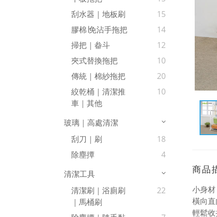
刮水器｜地板刷
15
膠棉∣免沾手拖把
14
掃把｜畚斗
12
夾式替換拖把
10
傳統｜棉紗拖把
20
絞乾桶｜清潔推
10
車｜其他
玻璃｜高處清潔
刮刀｜刷
18
除塵撢
4
商品
清潔工具
小身材
清潔刷｜浴廁刷
22
橫向直
｜馬桶刷
輕鬆收