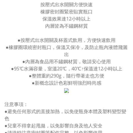
按壓式出水開關方便快速
橡膠密封圈緊密貼實瓶口
保溫效果達12小時以上
內層皆為不鏽鋼材質
●按壓式出水開關及杯蓋式飲用，方便快速飲用
●橡膠圈環繞密封瓶口，保溫又保冷，及防止瓶內液體濺灑
出
●內層為食品用不鏽鋼材質，敬請安心使用
●95℃水滿容量，室溫20℃，40℃↑保溫達12小時以上
●整體重約290g，隨行帶著走也方便
●新概念設計色彩鮮明強烈時尚感
注意事項：
●避免任何形式的直接加熱，以免使瓶身本體及塑料變型變
色
●兒童不得拿起甩拋，以免影響自身及他人安全
●清洗時注意密封圈等配件完整，以免影響使用