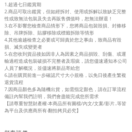
1.超過七日鑑賞期
2.商品可取出鑑賞，但如經拆封、使用或拆解以致缺乏完整
性或致無法包裝及失去再販售價值時，恕無法辦退！
3.在不影響您檢查商品情形下，您將商品包裝毀損、封條移
除、吊牌拆除、貼膠移除或標籤拆除等情形
4.其他逾越檢查之必要或可歸責於您之事由，致商品有毀
損、滅失或變更者
5.在您收到貨品後如因非人為因素之商品損毀、刮傷、或運
輸過程造成包裝破損不完整者及瑕疵，請您儘速通知本公司
人員了解概況，並儘速將新品寄給您
6.請在購買前進一步確認尺寸大小規格，以免日後產生繁複
退貨流程
7.因商品顏色多為隨機出貨，如需指定顏色，請在訂單流程
備註內幫我們註明，我們會盡能完成您所需求
【請尊重智慧財產權‧本商品所有圖檔/內文/文案/影片..等皆
為平台及供應商所有‧翻拍拷貝必究】