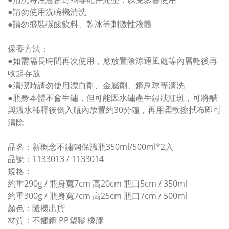
●請勿使用洗碗機清洗
●請勿盛裝碳酸飲料、乾冰等刺激性液體
保養方法：
●如需隔長時間再次使用，應放置陰涼通風處等內層乾後再
收起存放
●清潔時請勿使用漂白劑、金屬劑、鋼刷球等清洗
●瓶身本體不會生鏽，但可能因水鏽產生鏽狀紅斑，可將醋
與溫水稀釋後倒入瓶內放置約30分鐘，再用柔軟擦拭布即可
清除
品名：新概念不鏽鋼保溫瓶
350ml/500ml*2入
品號：1133013 / 1133014
規格：
約重290g / 瓶身寬7cm 高20cm 瓶口5cm / 350ml
約重300g / 瓶身寬7cm 高25cm 瓶口7cm / 500ml
顏色：隨機出貨
材質：不鏽鋼 PP塑膠 橡膠