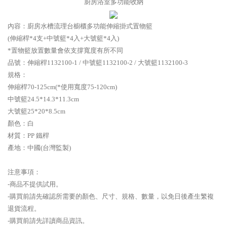
廚房浴室多功能收納
內容：廚房水槽流理台櫥櫃多功能伸縮掛式置物籃
(伸縮桿*4支+中號籃*4入+大
號籃*4入)
*置物籃放置數量會依支撐寬度有所不同
品號：伸縮桿1132100-1 / 中號籃1132100-2 / 大
號籃1132100-3
規格：
伸縮桿70-125cm(*使用寬度75-120cm)
中號籃24.5*14.3*11.3cm
大
號籃
25*20*8.5cm
顏色：白
材質：PP 鐵桿
產地：中國(台灣監製)
注意事項：
-商品不提供試用。
-購買前請先確認所需要的顏色、尺寸、規格、數量，以免日後產生繁複
退貨流程。
-購買前請先詳讀商品資訊。