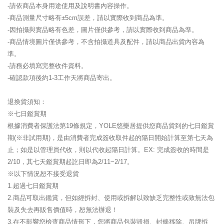
-請依商品本身用途使用及說明書內容操作。
-商品測量尺寸略有±5cm誤差，請以實際收到商品為準。
-因拍攝與實品略有色差，圖片僅供參考，請以實際收到商品為準。
-商品情境圖片僅供參考，不含拍攝道具及配件，請以商品出貨內容為
準。
-請務必填寫完整收件資料。
-確認款項後約1-3工作天將商品寄出。
退換貨須知：
※七日鑑賞期
根據消費者保護法第19條規定，YOLE悠樂居提供您商品貨到的七日鑑賞
期(※非試用期)，是由消費者完成簽收取件起的隔日開始計算至第七天為
止；如是以管理員代收，則以代收起隔日計算。EX: 完成簽收的時間是
2/10，其七天鑑賞期起訖日即為2/11~2/17。
※以下情況恕不接受退貨
1.超過七日鑑賞期
2.商品可取出鑑賞，但如經拆封、使用或拆解以致缺乏完整性或致無法包
裝及失去再販售價值時，恕無法辦退！
3.在不影響您檢查商品情形下，您將商品包裝毀損、封條移除、吊牌拆