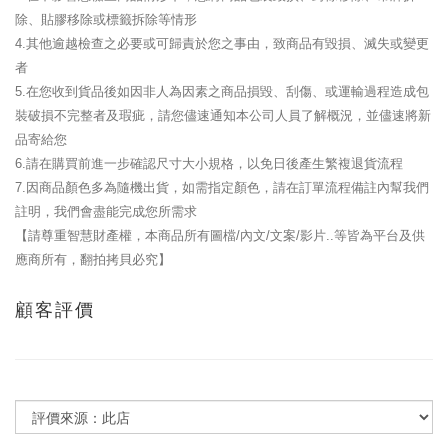
除、貼膠移除或標籤拆除等情形
4.其他逾越檢查之必要或可歸責於您之事由，致商品有毀損、滅失或變更
者
5.在您收到貨品後如因非人為因素之商品損毀、刮傷、或運輸過程造成包
裝破損不完整者及瑕疵，請您儘速通知本公司人員了解概況，並儘速將新
品寄給您
6.請在購買前進一步確認尺寸大小規格，以免日後產生繁複退貨流程
7.因商品顏色多為隨機出貨，如需指定顏色，請在訂單流程備註內幫我們
註明，我們會盡能完成您所需求
【請尊重智慧財產權，本商品所有圖檔/內文/文案/影片..等皆為平台及供
應商所有，翻拍拷貝必究】
顧客評價