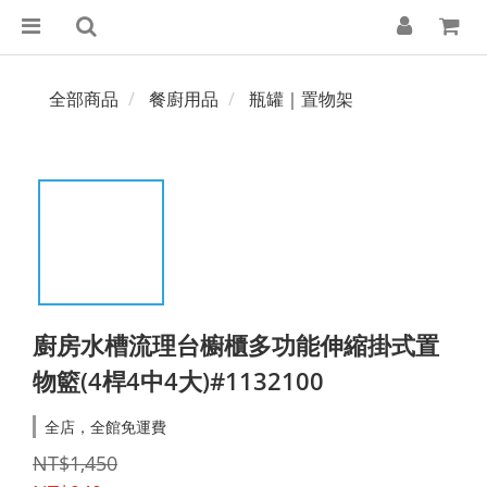
全部商品
餐廚用品
瓶罐｜置物架
廚房水槽流理台櫥櫃多功能伸縮掛式置
物籃(4桿4中4大)#1132100
全店，全館免運費
NT$1,450