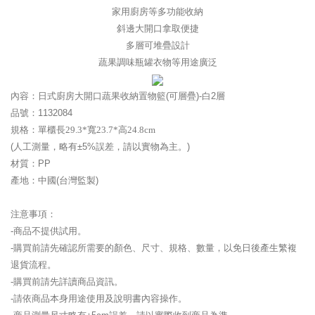
家用廚房等多功能收納
斜邊大開口拿取便捷
多層可堆疊設計
蔬果調味瓶罐衣物等用途廣泛
內容：
日式廚房大開口蔬果收納置物籃(可層疊)-
白2層
品號：
1132084
規格：
單櫃長29.3*寬23.7*高24.8cm
(人工測量，略有±5%誤差，請以實物為主。)
材質：PP
產地：中國(台灣監製)
注意事項：
-商品不提供試用。
-購買前請先確認所需要的顏色、尺寸、規格、數量，以免日後產生繁複
退貨流程。
-購買前請先詳讀商品資訊。
-請依商品本身用途使用及說明書內容操作。