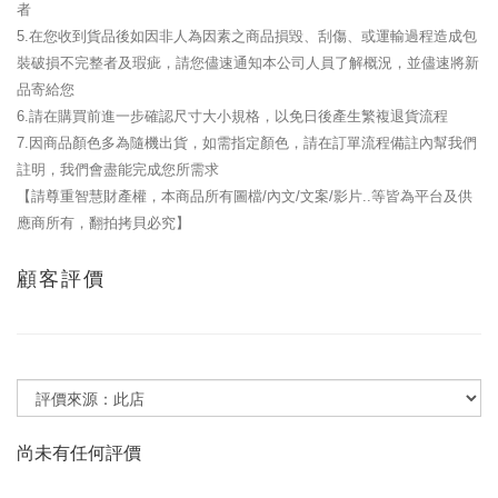
者
5.在您收到貨品後如因非人為因素之商品損毀、刮傷、或運輸過程造成包
裝破損不完整者及瑕疵，請您儘速通知本公司人員了解概況，並儘速將新
品寄給您
6.請在購買前進一步確認尺寸大小規格，以免日後產生繁複退貨流程
7.因商品顏色多為隨機出貨，如需指定顏色，請在訂單流程備註內幫我們
註明，我們會盡能完成您所需求
【請尊重智慧財產權，本商品所有圖檔/內文/文案/影片..等皆為平台及供
應商所有，翻拍拷貝必究】
顧客評價
尚未有任何評價