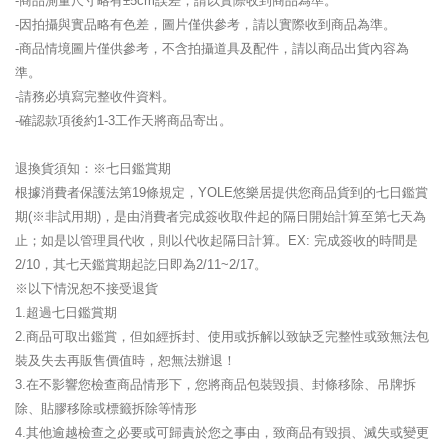
-商品測量尺寸略有±5cm誤差，請以實際收到商品為準。
-因拍攝與實品略有色差，圖片僅供參考，請以實際收到商品為準。
-商品情境圖片僅供參考，不含拍攝道具及配件，請以商品出貨內容為
準。
-請務必填寫完整收件資料。
-確認款項後約1-3工作天將商品寄出。
退換貨須知：※七日鑑賞期
根據消費者保護法第19條規定，YOLE悠樂居提供您商品貨到的七日鑑賞
期(※非試用期)，是由消費者完成簽收取件起的隔日開始計算至第七天為
止；如是以管理員代收，則以代收起隔日計算。EX: 完成簽收的時間是
2/10，其七天鑑賞期起訖日即為2/11~2/17。
※以下情況恕不接受退貨
1.超過七日鑑賞期
2.商品可取出鑑賞，但如經拆封、使用或拆解以致缺乏完整性或致無法包
裝及失去再販售價值時，恕無法辦退！
3.在不影響您檢查商品情形下，您將商品包裝毀損、封條移除、吊牌拆
除、貼膠移除或標籤拆除等情形
4.其他逾越檢查之必要或可歸責於您之事由，致商品有毀損、滅失或變更