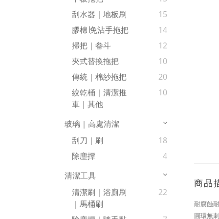
刮水器｜地板刷
15
膠棉∣免沾手拖把
14
掃把｜畚斗
12
夾式替換拖把
10
傳統｜棉紗拖把
20
絞乾桶｜清潔推
10
車｜其他
玻璃｜高處清潔
刮刀｜刷
18
除塵撢
4
清潔工具
商品
清潔刷｜浴廁刷
22
｜馬桶刷
耐腐蝕
圓環無