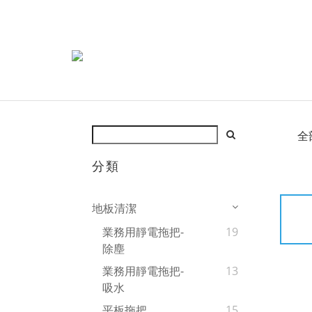
全
分類
地板清潔
業務用靜電拖把-
19
除塵
業務用靜電拖把-
13
吸水
平板拖把
15