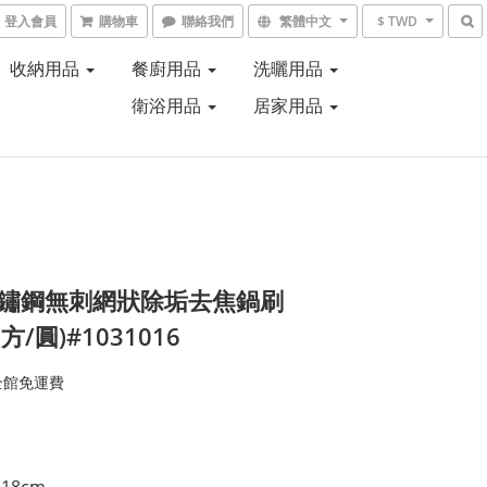
登入會員
購物車
聯絡我們
繁體中文
$ TWD
收納用品
餐廚用品
洗曬用品
衛浴用品
居家用品
不鏽鋼無刺網狀除垢去焦鍋刷
(方/圓)#1031016
全館免運費