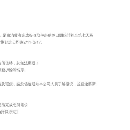
期)，是由消費者完成簽收取件起的隔日開始計算至第七天為
訖日即為2/11~2/17。
售價值時，恕無法辦退！
標籤拆除等情形
者及瑕疵，請您儘速通知本公司人員了解概況，並儘速將新
盡能完成您所需求
拍拷貝必究】