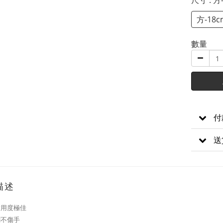
尺寸
: 方
方-18c
數量
付
送
描述
耐用度極佳
刺不傷手