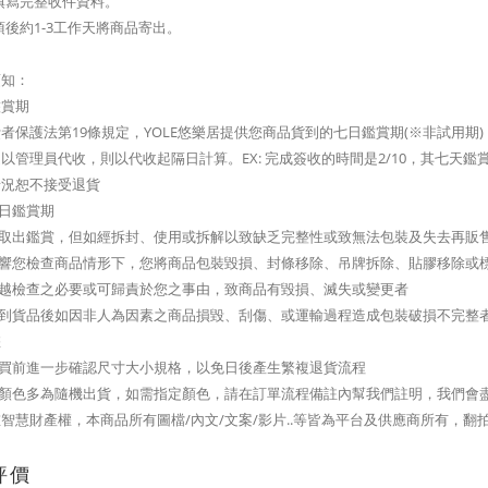
填寫完整收件資料。
項後約1-3工作天將商品寄出。
須知：
鑑賞期
者保護法第19條規定，YOLE悠樂居提供您商品貨到的七日鑑賞期(※非試用
以管理員代收，則以代收起隔日計算。EX: 完成簽收的時間是2/10，其七天鑑賞期起
情況恕不接受退貨
七日鑑賞期
可取出鑑賞，但如經拆封、使用或拆解以致缺乏完整性或致無法包裝及失去再販
影響您檢查商品情形下，您將商品包裝毀損、封條移除、吊牌拆除、貼膠移除或
逾越檢查之必要或可歸責於您之事由，致商品有毀損、滅失或變更者
您收到貨品後如因非人為因素之商品損毀、刮傷、或運輸過程造成包裝破損不完整
您
購買前進一步確認尺寸大小規格，以免日後產生繁複退貨流程
品顏色多為隨機出貨，如需指定顏色，請在訂單流程備註內幫我們註明，我們會
智慧財產權，本商品所有圖檔/內文/文案/影片..等皆為平台及供應商所有，翻
評價