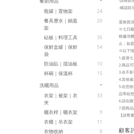
-請務必
餐廚用品
-確認款
瓶罐｜置物架
24
餐具瀝水｜鍋蓋
20
退換貨
架
※七日
根據消費
砧板｜料理工具
35
止；如是
保鮮盒罐｜保鮮
54
※以下
袋
1.超過
防油貼｜擋油板
10
2.商品
3.在不
杯碗｜保溫杯
15
4.其他
洗曬用品
5.在
品寄給
衣架｜被架｜衣
33
6.請在
夾
7.因商
曬衣桿｜曬衣架
9
【請尊重
衣櫃｜吊衣架
11
顧客
衣物收納
8