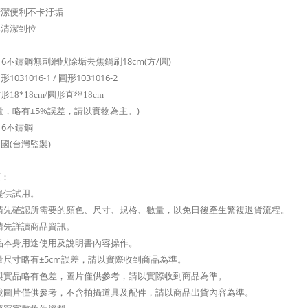
清潔便利不卡汙垢
部清潔到位
16不鏽鋼無刺網狀除垢去焦鍋刷18cm(方/圓)
031016-1 / 圓形1031016-2
形18*18cm/圓形直徑18cm
量，略有±5%誤差，請以實物為主。)
16不鏽鋼
國(台灣監製)
項：
提供試用。
前請先確認所需要的顏色、尺寸、規格、數量，以免日後產生繁複退貨流程。
請先詳讀商品資訊。
品本身用途使用及說明書內容操作。
量尺寸略有±5cm誤差，請以實際收到商品為準。
與實品略有色差，圖片僅供參考，請以實際收到商品為準。
境圖片僅供參考，不含拍攝道具及配件，請以商品出貨內容為準。