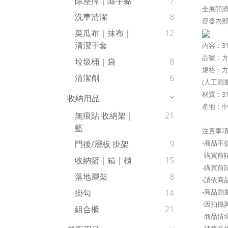
除塵撢｜隨手黏
7
全展開
洗車清潔
8
容器內
菜瓜布｜抹布｜
12
清潔手套
內容：3
品號：方形1
垃圾桶｜袋
8
規格：
方
清潔劑
6
(人工測
材質：3
收納用品
產地：中
無痕貼 收納架｜
21
籃
注意事
-商品不
門後/層板 掛架
9
-購買
收納籃｜箱｜櫃
15
-購買前
落地層架
8
-請依商
-商品測
掛勾
14
-因拍攝
組合櫃
21
-商品情