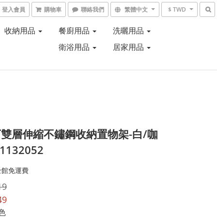
登入會員
購物車
聯絡我們
繁體中文
$ TWD
收納用品
餐廚用品
洗曬用品
衛浴用品
居家用品
雙層伸縮不鏽鋼收納置物架-白/咖
#1132052
全館免運費
19
49
白色