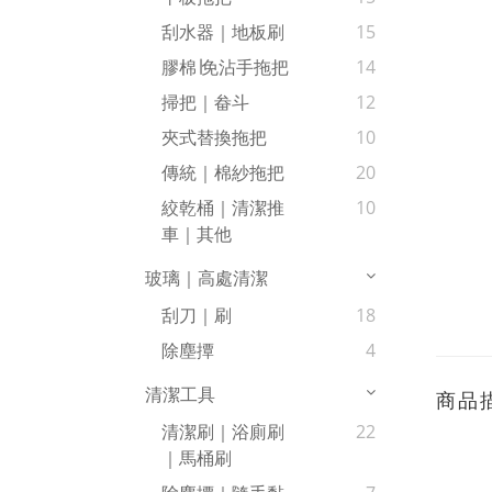
刮水器｜地板刷
15
膠棉∣免沾手拖把
14
掃把｜畚斗
12
夾式替換拖把
10
傳統｜棉紗拖把
20
絞乾桶｜清潔推
10
車｜其他
玻璃｜高處清潔
刮刀｜刷
18
除塵撢
4
清潔工具
商品
清潔刷｜浴廁刷
22
｜馬桶刷