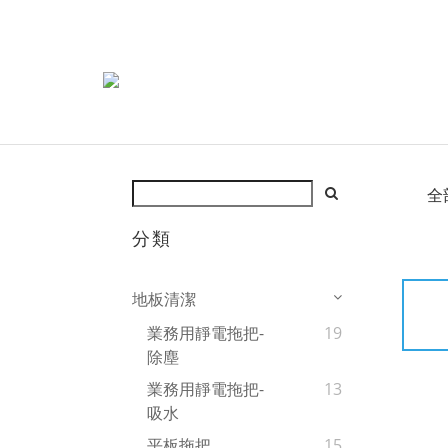
全
分類
地板清潔
業務用靜電拖把-
19
除塵
業務用靜電拖把-
13
吸水
平板拖把
15