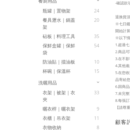
餐廚用品
-確認款
瓶罐｜置物架
24
退換貨
餐具瀝水｜鍋蓋
20
※七日鑑
架
開始計算
砧板｜料理工具
35
※以下
1.超過
保鮮盒罐｜保鮮
54
2.商品
袋
3.在不
防油貼｜擋油板
10
4.其他
杯碗｜保溫杯
15
5.在
品寄給
洗曬用品
6.因商
衣架｜被架｜衣
33
7.未完
夾
8.每張
【請尊重
曬衣桿｜曬衣架
9
衣櫃｜吊衣架
11
顧客
衣物收納
8