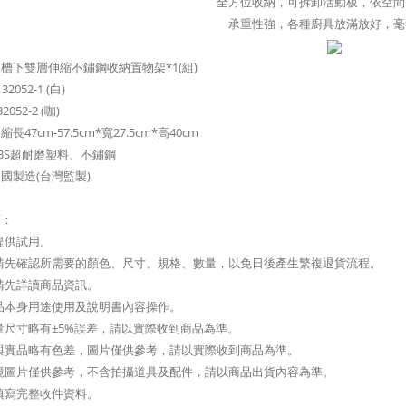
全方位收納，可拆卸活動板，依空間
承重性強，各種廚具放滿放好，毫
槽下雙層伸縮不鏽鋼收納置物架*1(組)
2052-1 (白)
52-2 (咖)
長47cm-57.5cm*寬27.5cm*高40cm
BS超耐磨塑料、不鏽鋼
國製造(台灣監製)
項：
提供試用。
前請先確認所需要的顏色、尺寸、規格、數量，以免日後產生繁複退貨流程。
請先詳讀商品資訊。
品本身用途使用及說明書內容操作。
量尺寸略有±5%誤差，請以實際收到商品為準。
與實品略有色差，圖片僅供參考，請以實際收到商品為準。
境圖片僅供參考，不含拍攝道具及配件，請以商品出貨內容為準。
填寫完整收件資料。