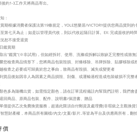
項後約1-3工作天將商品寄出。
須知：
賞期根據消費者保護法第19條規定，YOLE悠樂居/VICTORY提供您商品貨
至第七天為止；如是以管理員代收，則以代收起隔日計算。EX: 完成簽收的時間是2/
情況恕不接受退貨
七日鑑賞期
可取出"鑑賞"(※非試用)，但如經拆封、使用、洗滌或拆解以致缺乏完整性或
影響您檢查商品情形下，您將商品包裝毀損、封條移除、吊牌拆除、貼膠移除或
逾越檢查之必要或可歸責於您之事由，致商品有毀損、滅失或變更者
您收到貨品後如因非人為因素之商品損毀、刮傷、或運輸過程造成包裝破損不完整
您
品顏色多為隨機出貨，如需指定顏色，請在訂單流程備註內幫我們註明，我們會
整退回商品、原商品包裝、配件、說明書/保證書、贈品
訂單僅提供乙次免費換貨服務，超過此限須自付郵資及處理費(非瑕疵之主觀換貨
智慧財產權，本商品所有圖檔/內文/文案/影片..等皆為平台及供應商所有，翻
評價