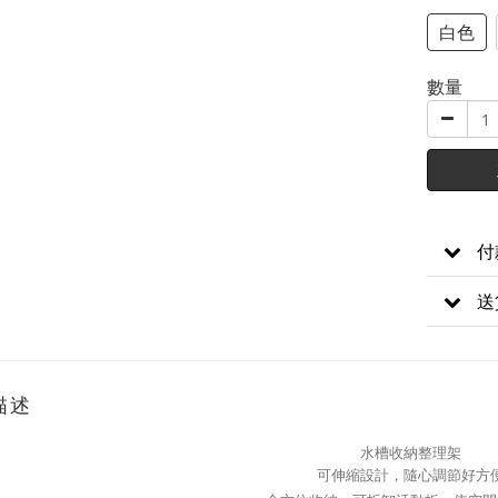
白色
數量
付
送
描述
水槽收納整理架
可伸縮設計，隨心調節好方