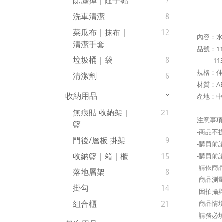
除塵撢｜隨手黏
7
洗車清潔
8
菜瓜布｜抹布｜
12
內容：水
清潔手套
品號：113
垃圾桶｜袋
8
11320
規格：伸縮
清潔劑
6
材質：A
收納用品
產地：中
無痕貼 收納架｜
21
注意事
籃
-商品不
門後/層板 掛架
9
-購買
收納籃｜箱｜櫃
15
-購買前
-請依商
落地層架
8
-商品測
掛勾
14
-因拍攝
組合櫃
21
-商品情
-請務必