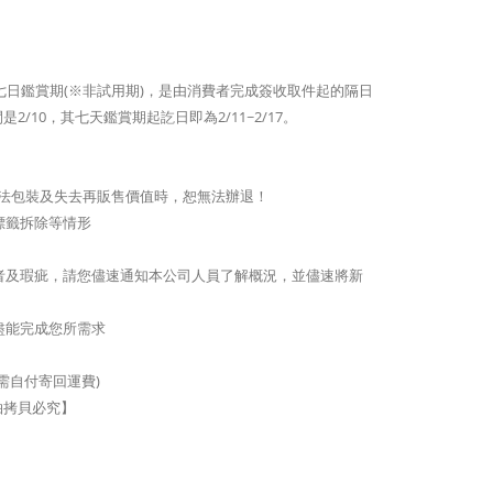
到的七日鑑賞期(※非試用期)，是由消費者完成簽收取件起的隔日
10，其七天鑑賞期起訖日即為2/11~2/17。
致無法包裝及失去再販售價值時，恕無法辦退！
標籤拆除等情形
者及瑕疵，請您儘速通知本公司人員了解概況，並儘速將新
盡能完成您所需求
需自付寄回運費)
拍拷貝必究】