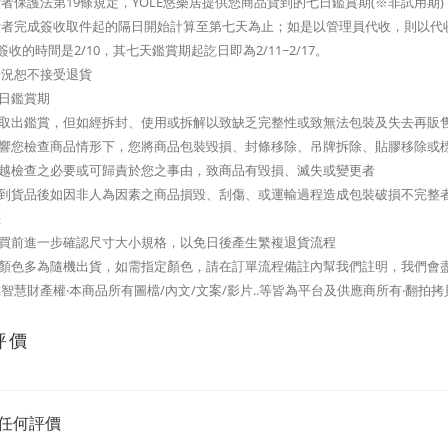
者保護法第19條規定，YOLE悠樂居提供您商品貨到的七日鑑賞期(※非試用期)
費者完成簽收取件起的隔日開始計算至第七天為止；如是以管理員代收，則以代
成簽收的時間是2/10，其七天鑑賞期起訖日即為2/11~2/17。
情況恕不接受退貨
七日鑑賞期
可取出鑑賞，但如經拆封、使用或拆解以致缺乏完整性或致無法包裝及失去再販
影響您檢查商品情形下，您將商品包裝毀損、封條移除、吊牌拆除、貼膠移除或
逾越檢查之必要或可歸責於您之事由，致商品有毀損、滅失或變更者
您收到貨品後如因非人為因素之商品損毀、刮傷、或運輸過程造成包裝破損不完整
您
購買前進一步確認尺寸大小規格，以免日後產生繁複退貨流程
品顏色多為隨機出貨，如需指定顏色，請在訂單流程備註內幫我們註明，我們會
智慧財產權‧本商品所有圖檔/內文/文案/影片..等皆為平台及供應商所有‧翻拍
評價
任何評價