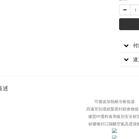
付
送
描述
可微波加熱耐冷耐低溫
四邊耳扣環繞緊密封鎖食物保
優質PP選料食用級別安全材
矽膠條封口隔離空氣高度保