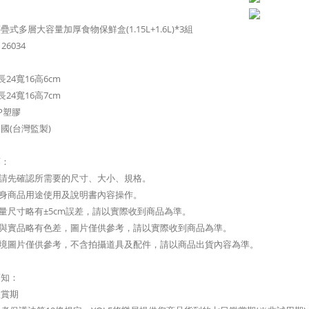
式多層大容量加厚食物保鮮盒(1.15L+1.6L)*3組
26034
-長24寬16高6cm
-長24寬16高7cm
P塑膠
國(台灣監製)
項：
前請先確認所需要的尺寸、大小、規格。
本身商品用途使用及說明書內容操作。
測量尺寸略有±5cm誤差，請以實際收到商品為準。
攝與實品略有色差，圖片僅供參考，請以實際收到商品為準。
情境圖片僅供參考，不含拍攝道具及配件，請以商品出貨內容為準。
須知：
鑑賞期