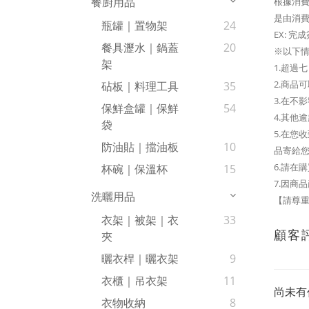
餐廚用品
根據消費
是由消
瓶罐｜置物架
24
EX: 完
餐具瀝水｜鍋蓋
20
※以下
架
1.超過
2.商品
砧板｜料理工具
35
3.在不
保鮮盒罐｜保鮮
54
4.其他
袋
5.在
防油貼｜擋油板
10
品寄給
6.請在
杯碗｜保溫杯
15
7.因商
洗曬用品
【請尊重
衣架｜被架｜衣
33
顧客
夾
曬衣桿｜曬衣架
9
衣櫃｜吊衣架
11
尚未有
衣物收納
8