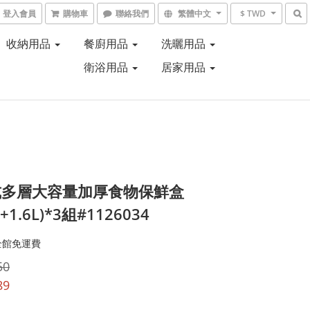
登入會員
購物車
聯絡我們
繁體中文
$ TWD
收納用品
餐廚用品
洗曬用品
衛浴用品
居家用品
式多層大容量加厚食物保鮮盒
L+1.6L)*3組#1126034
全館免運費
50
89