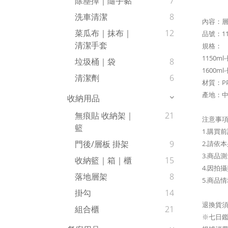
除塵撢｜隨手黏
7
洗車清潔
8
內容：層疊
菜瓜布｜抹布｜
12
品號：11
清潔手套
規格：
1150ml
垃圾桶｜袋
8
1600ml
清潔劑
6
材質：P
產地：中
收納用品
無痕貼 收納架｜
21
注意事
籃
1.購買
門後/層板 掛架
9
2.請依
3.商品
收納籃｜箱｜櫃
15
4.因拍
落地層架
8
5.商品
掛勾
14
退換貨
組合櫃
21
※七日