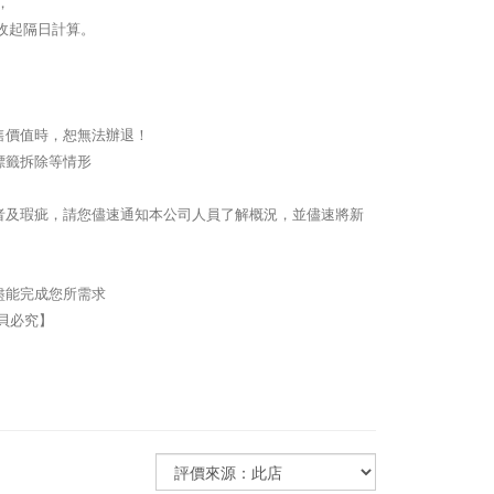
，
收起隔日計算。
售價值時，恕無法辦退！
標籤拆除等情形
者及瑕疵，請您儘速通知本公司人員了解概況，並儘速將新
盡能完成您所需求
拷貝必究】