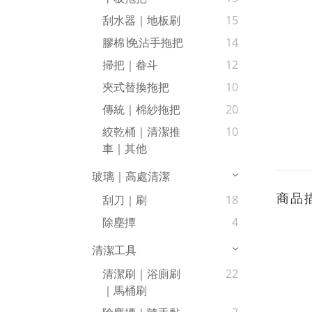
刮水器｜地板刷
15
膠棉∣免沾手拖把
14
掃把｜畚斗
12
夾式替換拖把
10
傳統｜棉紗拖把
20
絞乾桶｜清潔推
10
車｜其他
玻璃｜高處清潔
商品
刮刀｜刷
18
除塵撢
4
清潔工具
清潔刷｜浴廁刷
22
｜馬桶刷