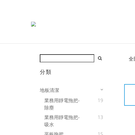
全
分類
地板清潔
業務用靜電拖把-
19
除塵
業務用靜電拖把-
13
吸水
平板拖把
15