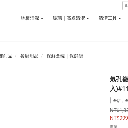
地板清潔
玻璃｜高處清潔
清潔工具
部商品
餐廚用品
保鮮盒罐｜保鮮袋
氣孔微
入)#1
全店，
NT$1,3
NT$999
數量