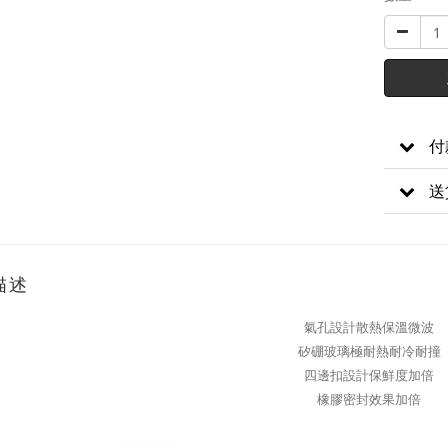
付
送
描述
氣孔設計散熱保溫微波
矽硼玻璃極耐熱耐冷耐撞
四邊扣設計保鮮度加倍
橡膠密封效果加倍