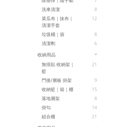
除塵撢｜隨手黏
7
洗車清潔
8
菜瓜布｜抹布｜
12
清潔手套
垃圾桶｜袋
8
清潔劑
6
收納用品
無痕貼 收納架｜
21
籃
門後/層板 掛架
9
收納籃｜箱｜櫃
15
落地層架
8
掛勾
14
組合櫃
21