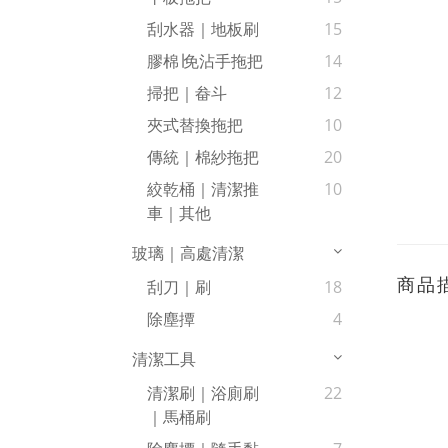
刮水器｜地板刷
15
膠棉∣免沾手拖把
14
掃把｜畚斗
12
夾式替換拖把
10
傳統｜棉紗拖把
20
絞乾桶｜清潔推
10
車｜其他
玻璃｜高處清潔
商品
刮刀｜刷
18
除塵撢
4
清潔工具
清潔刷｜浴廁刷
22
｜馬桶刷