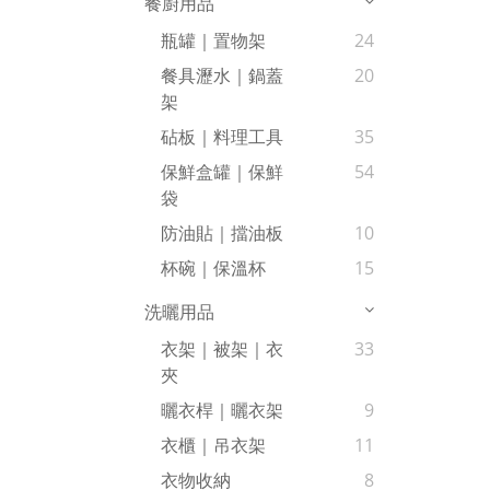
餐廚用品
瓶罐｜置物架
24
餐具瀝水｜鍋蓋
20
架
砧板｜料理工具
35
保鮮盒罐｜保鮮
54
袋
防油貼｜擋油板
10
杯碗｜保溫杯
15
洗曬用品
衣架｜被架｜衣
33
夾
曬衣桿｜曬衣架
9
衣櫃｜吊衣架
11
衣物收納
8