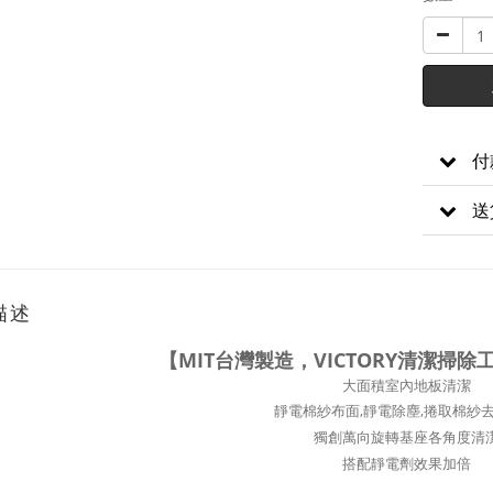
付
送
描述
【MIT台灣製造，VICTORY清潔掃
大面積室內地板清潔
靜電棉紗布面,靜電除塵,捲取棉紗
獨創萬向旋轉基座各角度清
搭配靜電劑效果加倍