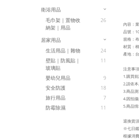
衛浴用品
毛巾架｜置物收
26
內容：業
納架｜用品
品號：10
規格：布
居家用品
材質：
生活用品｜雜物
24
產地：
壁貼｜防風貼｜
11
玻璃貼
注意事
1.購買
嬰幼兒用品
9
2.請依
安全防護
18
3.商品
旅行用品
7
4.因拍
5.商品
防霉除濕
11
退換貨
※七日
根據消費