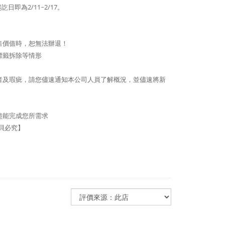
即為2/11~2/17。
售價值時，恕無法辦退！
標籤拆除等情形
者及瑕疵，請您儘速通知本公司人員了解概況，並儘速將新
盡能完成您所需求
拷貝必究】