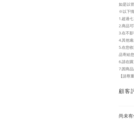
如是以管
※以下
1.超過
2.商品
3.在不
4.其他
5.在
品寄給
6.請在
7.因商
【請尊重
顧客
尚未有