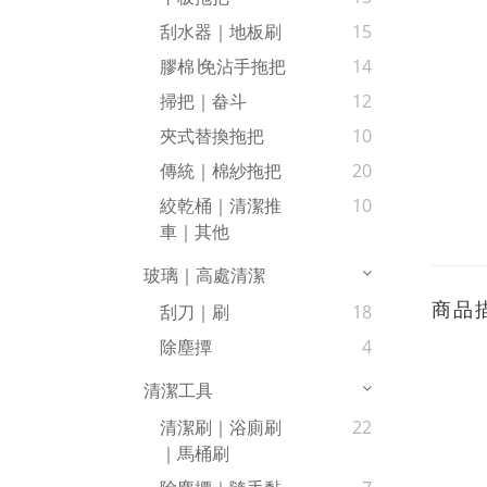
刮水器｜地板刷
15
膠棉∣免沾手拖把
14
掃把｜畚斗
12
夾式替換拖把
10
傳統｜棉紗拖把
20
絞乾桶｜清潔推
10
車｜其他
玻璃｜高處清潔
商品
刮刀｜刷
18
除塵撢
4
清潔工具
清潔刷｜浴廁刷
22
｜馬桶刷