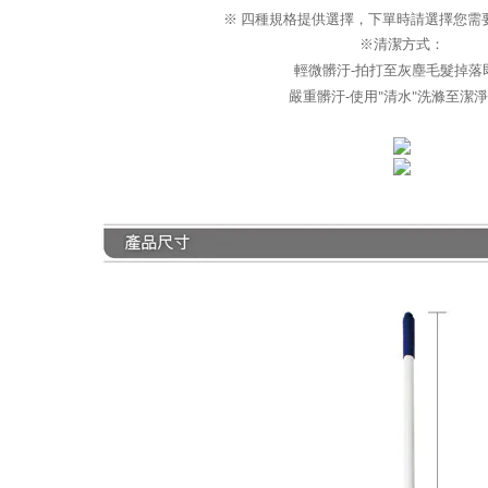
※ 四種規格提供選擇，下單時請選擇您需
※清潔方式：
輕微髒汙-拍打至灰塵毛髮掉落
嚴重髒汙-使用"清水"洗滌至潔