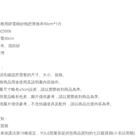
務用靜電棉紗拖把替換布90cm*1片
25006
寬90cm
棉布、混紡紗
台灣
項：
前請先確認所需要的尺寸、大小、規格。
本身商品用途使用及說明書內容操作。
測量尺寸略有±5cm誤差，請以實際收到商品為準。
攝與實品略有色差，圖片僅供參考，請以實際收到商品為準。
情境圖片僅供參考，不含拍攝道具及配件，請以商品出貨內容為準。
須知：
鑑賞期
者保護法第19條規定，YOLE悠樂居提供您商品貨到的七日鑑賞期(※非試用