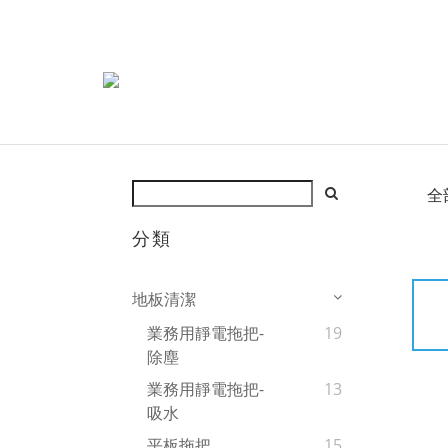
全
分類
地板清潔
業務用靜電拖把-
19
除塵
業務用靜電拖把-
13
吸水
平板拖把
15