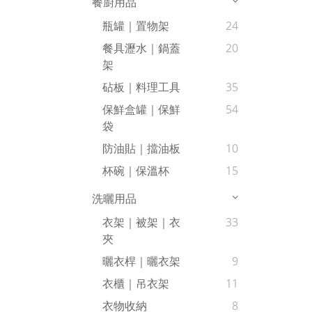
餐廚用品
瓶罐｜置物架
24
餐具瀝水｜鍋蓋
20
架
砧板｜料理工具
35
保鮮盒罐｜保鮮
54
袋
防油貼｜擋油板
10
杯碗｜保溫杯
15
洗曬用品
衣架｜被架｜衣
33
夾
曬衣桿｜曬衣架
9
衣櫃｜吊衣架
11
衣物收納
8