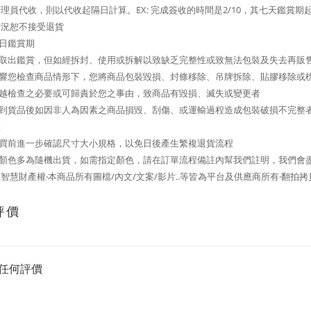
理員代收，則以代收起隔日計算。EX: 完成簽收的時間是2/10，其七天鑑賞期起訖日
情況恕不接受退貨
七日鑑賞期
可取出鑑賞，但如經拆封、使用或拆解以致缺乏完整性或致無法包裝及失去再販
影響您檢查商品情形下，您將商品包裝毀損、封條移除、吊牌拆除、貼膠移除或
逾越檢查之必要或可歸責於您之事由，致商品有毀損、滅失或變更者
您收到貨品後如因非人為因素之商品損毀、刮傷、或運輸過程造成包裝破損不完整
您
購買前進一步確認尺寸大小規格，以免日後產生繁複退貨流程
品顏色多為隨機出貨，如需指定顏色，請在訂單流程備註內幫我們註明，我們會
智慧財產權‧本商品所有圖檔/內文/文案/影片..等皆為平台及供應商所有‧翻拍
評價
任何評價