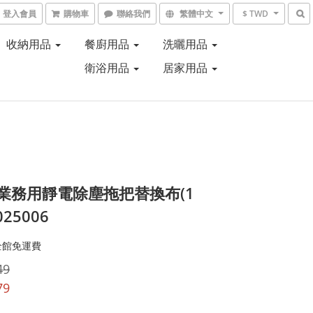
登入會員
購物車
聯絡我們
繁體中文
$ TWD
收納用品
餐廚用品
洗曬用品
衛浴用品
居家用品
m業務用靜電除塵拖把替換布(1
025006
全館免運費
49
79