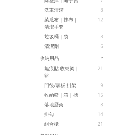
除塵撢｜隨手黏
7
洗車清潔
8
菜瓜布｜抹布｜
12
清潔手套
垃圾桶｜袋
8
清潔劑
6
收納用品
無痕貼 收納架｜
21
籃
門後/層板 掛架
9
收納籃｜箱｜櫃
15
落地層架
8
掛勾
14
組合櫃
21